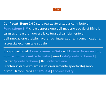
Confiscati Bene 2.0
è stato realizzato grazie al contributo di
Fondazione TIM
che è espressione dell'impegno sociale di TIM e la
cui missione è promuovere la cultura del cambiamento e
dell'innovazione digitale, favorendo l'integrazione, la comunicazione,
la crescita economica e sociale.
È un progetto dell'
Associazione onData
e di
Libera. Associazioni,
nomi e numeri contro le mafie
| email:
info@confiscatibene.it
|
twitter:
@confiscatibene
| fb:
ConfiscatiBene
I contenuti di questo sito (salvo diversamente specificato) sono
distribuiti con Licenza
CC BY-SA 4
|
Cookies Policy