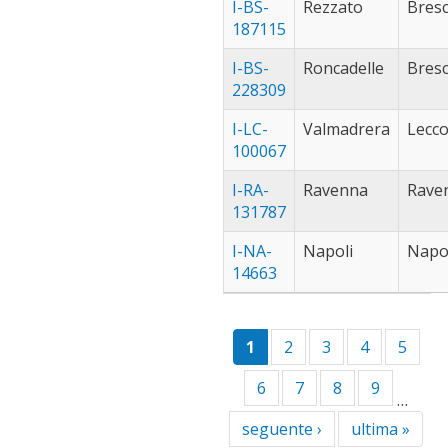
giov
I-BS-
Rezzato
Bresc
filte
187115
I-BS-
Roncadelle
Bresc
228309
I-LC-
Valmadrera
Lecc
100067
I-RA-
Ravenna
Rave
131787
I-NA-
Napoli
Napo
14663
1
2
3
4
5
6
7
8
9
…
seguente ›
ultima »