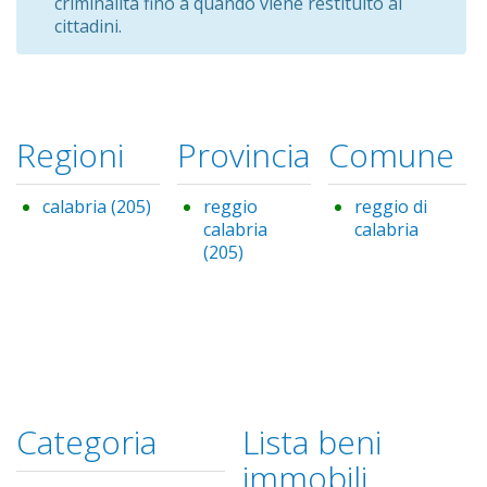
criminalità fino a quando viene restituito ai
cittadini.
Regioni
Provincia
Comune
calabria (205)
Apply calabria filter
reggio
reggio di
calabria
calabria
Remove
(205)
Apply reggio calabria filter
reggio
di
calabria
filter
Categoria
Lista beni
immobili