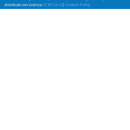
distribuiti con Licenza
CC BY-SA 4
|
Cookies Policy