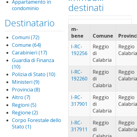
Appartamento in
destinati
condominio
Remove
Appartamento
Destinatario
in condominio
filter
m-
bene
Comune
Provinc
Comuni (72)
Apply
Comuni
Comune (64)
Apply
I-RC-
Reggio
Reggio
filter
Comune
Carabinieri (17)
Apply
192256
di
Calabri
filter
Carabinieri
Calabria
Guardia di Finanza
filter
(10)
Apply Guardia di
I-RC-
Reggio
Reggio
Finanza filter
Polizia di Stato (10)
Apply
192260
di
Calabri
Polizia
Ministeri (9)
Apply
Calabria
di
Ministeri
Provincia (8)
Apply
Stato
filter
Provincia
Altro (7)
Apply Altro
I-RC-
Reggio
Reggio
filter
filter
filter
317901
di
Calabri
Regioni (5)
Apply
Calabria
Regioni filter
Regione (2)
Apply
Regione
Corpo Forestale dello
I-RC-
Reggio
Reggio
filter
Stato (1)
Apply Corpo
317911
di
Calabri
Forestale dello
Calabria