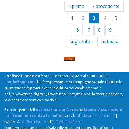
« prima
‹ precedente
1
2
3
4
5
6
7
8
9
seguente ›
ultima »
Confiscati Bene 2.0
è stato realizzato grazie al contributo di
Fondazione TIM
che è espressione dell'impegno sociale di TIM e la
cui missione è promuovere la cultura del cambiamento e
dell'innovazione digitale, favorendo l'integrazione, la comunicazione,
la crescita economica e sociale.
È un progetto dell'
Associazione onData
e di
Libera. Associazioni,
nomi e numeri contro le mafie
| email:
info@confiscatibene.it
|
twitter:
@confiscatibene
| fb:
ConfiscatiBene
I contenuti di questo sito (salvo diversamente specificato) sono