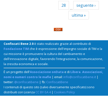
28
seguente ›
…
ultima »
Confiscati Bene 2.0
è stato realizzato grazie al contributo di
Fondazione TIM
che è espressione dell'impegno sociale di TIM e la
cui missione è promuovere la cultura del cambiamento e
dell'innovazione digitale, favorendo l'integrazione, la comunicazione,
la crescita economica e sociale.
È un progetto dell'
Associazione onData
e di
Libera. Associazioni,
nomi e numeri contro le mafie
| email:
info@confiscatibene.it
|
twitter:
@confiscatibene
| fb:
ConfiscatiBene
I contenuti di questo sito (salvo diversamente specificato) sono
distribuiti con Licenza
CC BY-SA 4
|
Cookies Policy