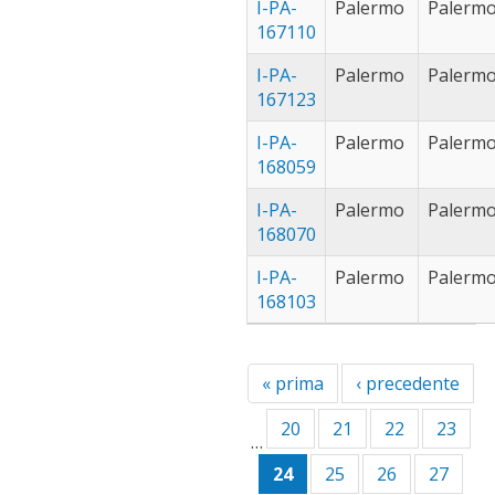
filter
annunziata
I-PA-
Palermo
Palerm
(19)
Apply torre
167110
annunziata
trabia (52)
Apply
I-PA-
Palermo
Palerm
filter
trabia
trecastagni
167123
filter
(17)
Apply
trecastagni
varese (32)
Appl
I-PA-
Palermo
Palerm
filter
vare
villabate (18)
App
168059
filter
vil
I-PA-
Palermo
Palerm
filt
168070
I-PA-
Palermo
Palerm
168103
« prima
‹ precedente
20
21
22
23
…
24
25
26
27