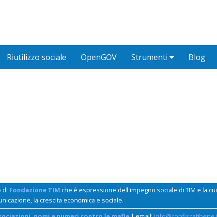
Riutilizzo sociale
OpenGOV
Strumenti
Blog
o di
Fondazione TIM
che è espressione dell'impegno sociale di TIM e la c
unicazione, la crescita economica e sociale.
sociazioni, nomi e numeri contro le mafie
| email:
info@confiscatibene.i