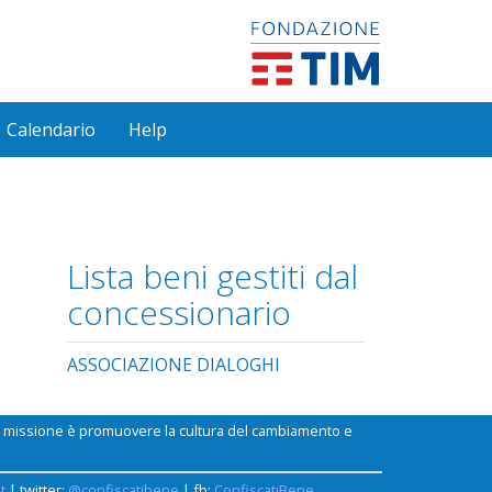
Calendario
Help
Lista beni gestiti dal
concessionario
ASSOCIAZIONE DIALOGHI
ui missione è promuovere la cultura del cambiamento e
t
| twitter:
@confiscatibene
| fb:
ConfiscatiBene