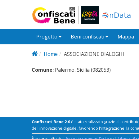
Salta al contenuto principale
Progetto
Beni confiscati
Mappa
Home
ASSOCIAZIONE DIALOGHI
Comune:
Palermo, Sicilia (082053)
Confiscati Bene 2.0
è stato realizzato grazie al contribut
dell'innovazione digitale, favorendo l'integrazione, la com
È un progetto dell'
Associazione onData
e di
Libera. As