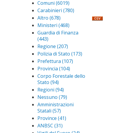
Comune
Comuni (6019)
Apply
filter
Comuni
Carabinieri (780)
Apply
filter
Carabinieri
Altro (678)
Apply Altro
filter
filter
Ministeri (468)
Apply
Ministeri
Guardia di Finanza
filter
(443)
Apply Guardia di
Finanza filter
Regione (207)
Apply
Regione
Polizia di Stato (173)
Apply
filter
Polizia
Prefettura (107)
Apply
di
Prefettura
Provincia (104)
Apply
Stato
filter
Provincia
Corpo Forestale dello
filter
filter
Stato (94)
Apply Corpo
Forestale
Regioni (94)
Apply
dello Stato
Regioni
Nessuno (79)
Apply
filter
filter
Nessuno
Amministrazioni
filter
Statali (57)
Apply
Amministrazioni
Province (41)
Apply
Statali filter
Province
ANBSC (31)
Apply
filter
ANBSC