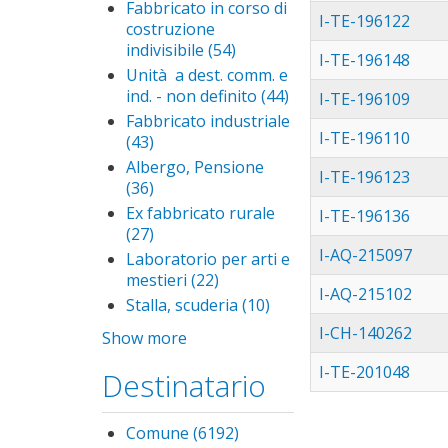
Altra
Fabbricato in corso di
I-TE-196122
unità
costruzione
immobil.
indivisibile (54)
Apply
I-TE-196148
- non
Fabbricato
Unità a dest. comm. e
definito
in corso di
ind. - non definito (44)
Apply
I-TE-196109
filter
costruzione
Unità
Fabbricato industriale
indivisibile
a dest.
I-TE-196110
(43)
Apply Fabbricato
filter
comm.
industriale filter
Albergo, Pensione
I-TE-196123
e ind. -
(36)
Apply Albergo,
non
Pensione filter
Ex fabbricato rurale
I-TE-196136
definito
(27)
Apply Ex fabbricato
filter
rurale filter
I-AQ-215097
Laboratorio per arti e
mestieri (22)
Apply
I-AQ-215102
Laboratorio
Stalla, scuderia (10)
Apply
per arti e
Stalla,
I-CH-140262
Show more
mestieri
scuderia
filter
filter
I-TE-201048
Destinatario
Comune (6192)
Apply