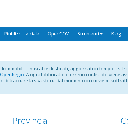
Riutilizzo sociale
OpenGOV
Strumenti
Blog
ugli immobili confiscati e destinati, aggiornati in tempo real
OpenRegio
. A ogni fabbricato o terreno confiscato viene a
e di tracciare la sua storia dal momento in cui viene sottratt
Provincia
C