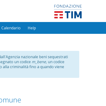
Calendario
Help
e dall'Agenzia nazionale beni sequestrati
ssegnato un codice
m_bene
, un codice
o alla criminalità fino a quando viene
omune