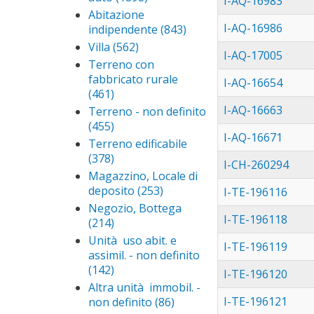
I-AQ-16983
garage,
Abitazione
valle d'aosta (7)
Apply valle d'aosta filter
autorimessa,
I-AQ-16986
indipendente (843)
Apply
molise (3)
Apply molise filter
posto auto
Abitazione
Villa (562)
Apply Villa
I-AQ-17005
filter
indipendente
filter
Terreno con
filter
fabbricato rurale
I-AQ-16654
(461)
Apply Terreno
con fabbricato
I-AQ-16663
Terreno - non definito
rurale filter
(455)
Apply Terreno -
I-AQ-16671
non definito filter
Terreno edificabile
(378)
Apply Terreno
I-CH-260294
edificabile filter
Magazzino, Locale di
deposito (253)
Apply
I-TE-196116
Magazzino,
Negozio, Bottega
I-TE-196118
Locale di
(214)
Apply Negozio,
deposito
Bottega filter
Unità uso abit. e
I-TE-196119
filter
assimil. - non definito
(142)
Apply Unità uso
I-TE-196120
abit. e assimil. -
Altra unità immobil. -
non definito filter
I-TE-196121
non definito (86)
Apply