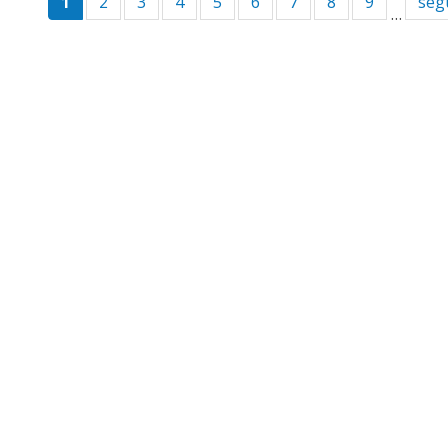
1
2
3
4
5
6
7
8
9
seg
…