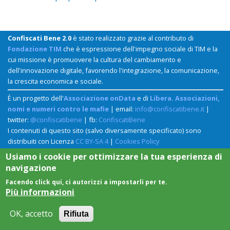
Confiscati Bene 2.0
è stato realizzato grazie al contributo di
Fondazione TIM
che è espressione dell'impegno sociale di TIM e la
cui missione è promuovere la cultura del cambiamento e
dell'innovazione digitale, favorendo l'integrazione, la comunicazione,
la crescita economica e sociale.
È un progetto dell'
Associazione onData
e di
Libera. Associazioni,
nomi e numeri contro le mafie
| email:
info@confiscatibene.it
|
twitter:
@confiscatibene
| fb:
ConfiscatiBene
I contenuti di questo sito (salvo diversamente specificato) sono
distribuiti con Licenza
CC BY-SA 4
|
Cookies Policy
Usiamo i cookie per ottimizzare la tua esperienza di
navigazione
Facendo click qui, ci autorizzi a impostarli per te.
Più informazioni
OK, accetto
Rifiuta