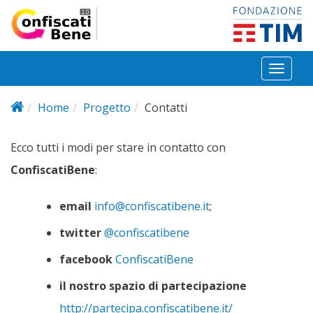
Salta al contenuto principale
Toggl
naviga
Home
Progetto
Contatti
Ecco tutti i modi per stare in contatto con
ConfiscatiBene
:
email
info@confiscatibene.it
;
twitter
@confiscatibene
facebook
ConfiscatiBene
il nostro spazio di partecipazione
http://partecipa.confiscatibene.it/