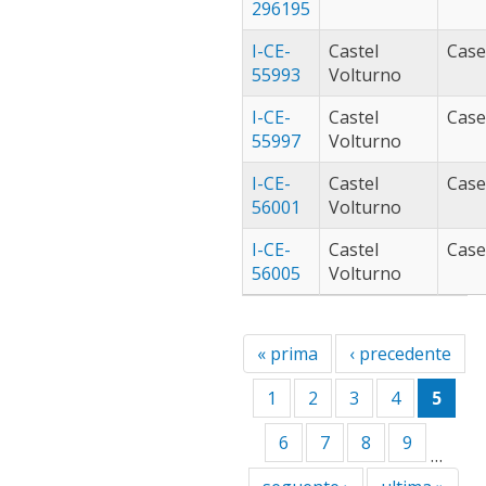
filter
296195
trabia
trecastagni
filter
(42)
Apply
I-CE-
Castel
Case
trecastagni
valenzano
55993
Volturno
filter
(76)
Apply
valenzano
villabate (35)
App
I-CE-
Castel
Case
filter
vil
55997
Volturno
filt
I-CE-
Castel
Case
56001
Volturno
I-CE-
Castel
Case
56005
Volturno
« prima
‹ precedente
1
2
3
4
5
6
7
8
9
…