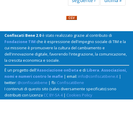
seguente ›
ultima »
Confiscati Bene 2.0
è stato realizzato grazie al contributo di
Fondazione TIM
che è espressione dell'impegno sociale di TIM e la
cui missione è promuovere la cultura del cambiamento e
dell'innovazione digitale, favorendo l'integrazione, la comunicazione,
la crescita economica e sociale.
È un progetto dell'
Associazione onData
e di
Libera. Associazioni,
nomi e numeri contro le mafie
| email:
info@confiscatibene.it
|
twitter:
@confiscatibene
| fb:
ConfiscatiBene
I contenuti di questo sito (salvo diversamente specificato) sono
distribuiti con Licenza
CC BY-SA 4
|
Cookies Policy