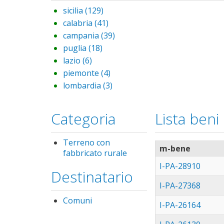
sicilia (129)
Apply sicilia filter
calabria (41)
Apply calabria filter
campania (39)
Apply campania filter
puglia (18)
Apply puglia filter
lazio (6)
Apply lazio filter
piemonte (4)
Apply piemonte filter
lombardia (3)
Apply lombardia filter
sardegna (3)
Apply sardegna filter
marche (2)
Apply marche filter
Categoria
Lista beni
toscana (2)
Apply toscana filter
abruzzo (1)
Apply abruzzo filter
Terreno con
basilicata (1)
Apply basilicata filter
m-bene
fabbricato rurale
Remove
veneto (1)
Apply veneto filter
Terreno
I-PA-28910
Destinatario
con
fabbricato
I-PA-27368
rurale
Comuni
Remove
I-PA-26164
filter
Comuni filter