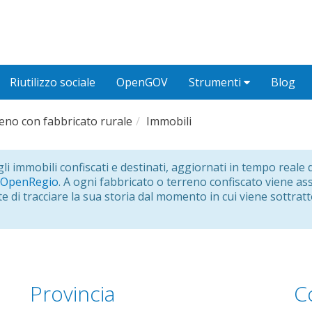
Riutilizzo sociale
OpenGOV
Strumenti
Blog
eno con fabbricato rurale
Immobili
ugli immobili confiscati e destinati, aggiornati in tempo real
OpenRegio
. A ogni fabbricato o terreno confiscato viene a
e di tracciare la sua storia dal momento in cui viene sottratt
Provincia
C