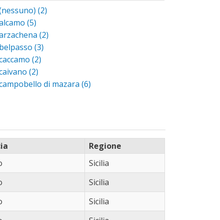
(nessuno) (2)
Apply (nessuno) filter
alcamo (5)
Apply alcamo filter
arzachena (2)
Apply arzachena filter
filter
belpasso (3)
Apply belpasso filter
caccamo (2)
Apply caccamo filter
caivano (2)
Apply caivano filter
campobello di mazara (6)
Apply campobello di mazara filter
cancello ed arnone (2)
Apply cancello ed arnone filter
carini (5)
Apply carini filter
casal di principe (4)
Apply casal di principe filter
castel volturno (2)
Apply castel volturno filter
castellammare del golfo (2)
Apply castellammare del golfo
ia
Regione
filter
castelvetrano (10)
Apply castelvetrano filter
o
Sicilia
cattolica eraclea (2)
Apply cattolica eraclea filter
o
cerignola (3)
Apply cerignola filter
Sicilia
cinquefrondi (2)
Apply cinquefrondi filter
o
Sicilia
corleone (2)
Apply corleone filter
dugenta (2)
Apply dugenta filter