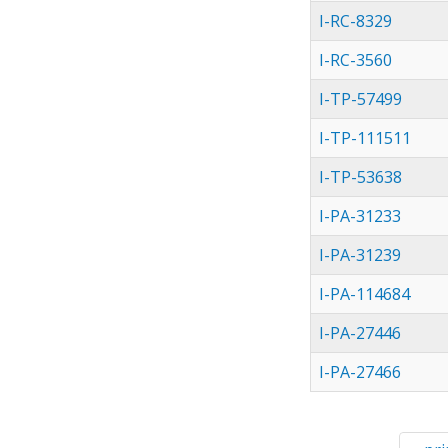
I-RC-8329
I-RC-3560
I-TP-57499
I-TP-111511
I-TP-53638
I-PA-31233
I-PA-31239
I-PA-114684
I-PA-27446
I-PA-27466