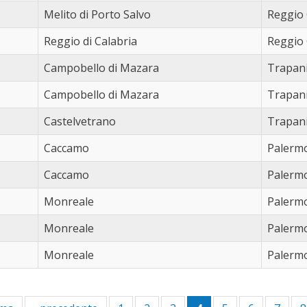
torino (4)
Apply torino filter
Melito di Porto Salvo
Reggio 
trapani (33)
Apply trapani filter
verona (1)
Apply verona filter
Reggio di Calabria
Reggio 
vibo valentia (5)
Apply vibo valentia filter
Campobello di Mazara
Trapan
viterbo (1)
Apply viterbo filter
Campobello di Mazara
Trapan
Castelvetrano
Trapan
Caccamo
Palerm
Caccamo
Palerm
Monreale
Palerm
Monreale
Palerm
Monreale
Palerm