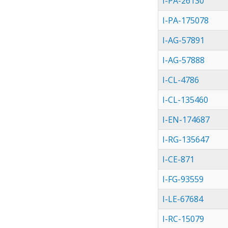
I-PA-26130
I-PA-175078
I-AG-57891
I-AG-57888
I-CL-4786
I-CL-135460
I-EN-174687
I-RG-135647
I-CE-871
I-FG-93559
I-LE-67684
I-RC-15079