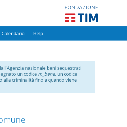
Calendario
Help
e dall'Agenzia nazionale beni sequestrati
ssegnato un codice
m_bene
, un codice
o alla criminalità fino a quando viene
omune