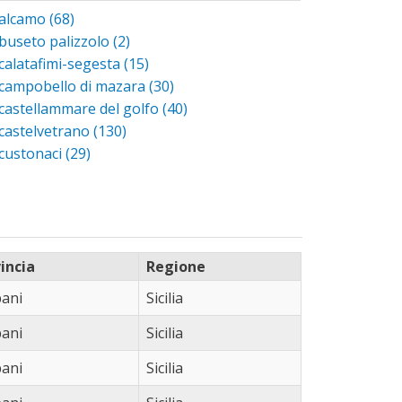
alcamo (68)
Apply alcamo filter
buseto palizzolo (2)
Apply buseto palizzolo filter
calatafimi-segesta (15)
Apply calatafimi-segesta filter
campobello di mazara (30)
Apply campobello di mazara filter
castellammare del golfo (40)
Apply castellammare del golfo
filter
castelvetrano (130)
Apply castelvetrano filter
custonaci (29)
Apply custonaci filter
erice (27)
Apply erice filter
favignana (1)
Apply favignana filter
marsala (35)
Apply marsala filter
mazara del vallo (68)
Apply mazara del vallo filter
paceco (15)
Apply paceco filter
incia
Regione
pantelleria (2)
Apply pantelleria filter
ani
Sicilia
partanna (44)
Apply partanna filter
ani
salemi (7)
Apply salemi filter
Sicilia
san vito lo capo (21)
Apply san vito lo capo filter
ani
Sicilia
trapani (25)
Apply trapani filter
valderice (27)
Apply valderice filter