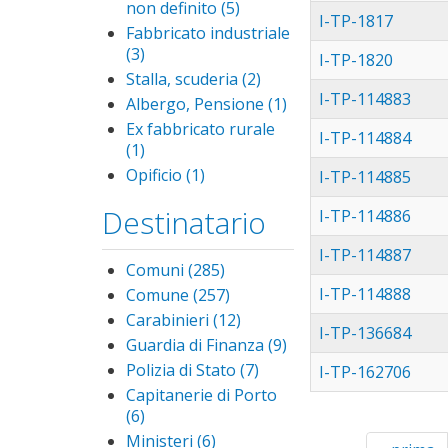
definito filter
non definito (5)
Apply
I-TP-1817
Altra
Fabbricato industriale
unità
(3)
Apply Fabbricato
I-TP-1820
immobil.
industriale filter
Stalla, scuderia (2)
Apply
- non
I-TP-114883
Stalla,
Albergo, Pensione (1)
Apply
definito
scuderia
Albergo,
Ex fabbricato rurale
filter
I-TP-114884
filter
Pensione
(1)
Apply Ex fabbricato
filter
rurale filter
Opificio (1)
Apply
I-TP-114885
Opificio filter
Destinatario
I-TP-114886
I-TP-114887
Comuni (285)
Apply
Comuni
I-TP-114888
Comune (257)
Apply
filter
Comune
Carabinieri (12)
Apply
I-TP-136684
filter
Carabinieri
Guardia di Finanza (9)
Apply
filter
Guardia
Polizia di Stato (7)
Apply
I-TP-162706
di
Polizia
Capitanerie di Porto
Finanza
di
(6)
Apply Capitanerie di
filter
Stato
Porto filter
Ministeri (6)
Apply