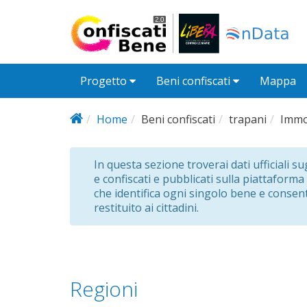
Salta al contenuto principale
Progetto
Beni confiscati
Mappa
Home
Beni confiscati
trapani
Immo
In questa sezione troverai dati ufficiali s
e confiscati e pubblicati sulla piattaforma
che identifica ogni singolo bene e consent
restituito ai cittadini.
Regioni