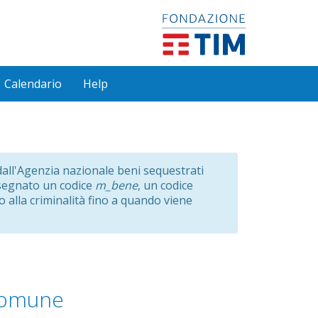
Calendario
Help
e dall'Agenzia nazionale beni sequestrati
ssegnato un codice
m_bene
, un codice
o alla criminalità fino a quando viene
omune