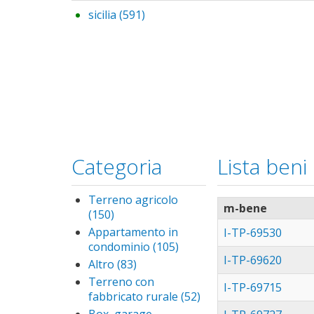
sicilia (591)
Apply sicilia filter
Categoria
Lista beni
Terreno agricolo
m-bene
(150)
Apply Terreno
agricolo filter
Appartamento in
I-TP-69530
condominio (105)
Apply
I-TP-69620
Appartamento
Altro (83)
Apply Altro
in condominio
filter
Terreno con
I-TP-69715
filter
fabbricato rurale (52)
Apply
Terreno