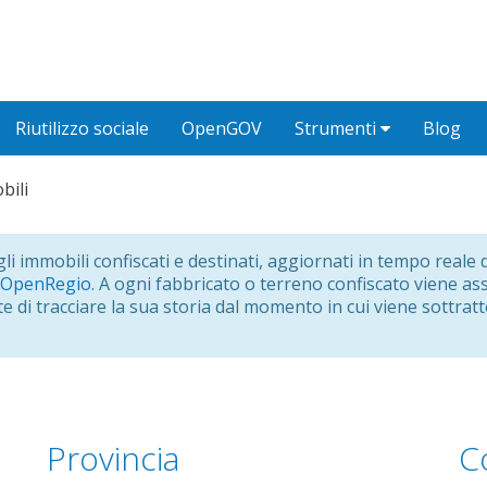
Riutilizzo sociale
OpenGOV
Strumenti
Blog
bili
ugli immobili confiscati e destinati, aggiornati in tempo real
OpenRegio
. A ogni fabbricato o terreno confiscato viene a
e di tracciare la sua storia dal momento in cui viene sottratt
Provincia
C