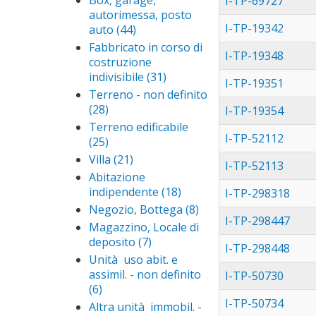
Box, garage,
I-TP-69727
con
autorimessa, posto
fabbricato
I-TP-19342
auto (44)
Apply Box,
rurale
garage,
Fabbricato in corso di
I-TP-19348
filter
autorimessa,
costruzione
posto auto
indivisibile (31)
Apply
I-TP-19351
filter
Fabbricato
Terreno - non definito
in corso di
(28)
Apply Terreno -
I-TP-19354
costruzione
non definito filter
Terreno edificabile
indivisibile
I-TP-52112
(25)
Apply Terreno
filter
edificabile filter
Villa (21)
Apply Villa
I-TP-52113
filter
Abitazione
indipendente (18)
Apply
I-TP-298318
Abitazione
Negozio, Bottega (8)
Apply
I-TP-298447
indipendente
Negozio,
Magazzino, Locale di
filter
Bottega
deposito (7)
Apply
I-TP-298448
filter
Magazzino,
Unità uso abit. e
Locale di
assimil. - non definito
I-TP-50730
deposito
(6)
Apply Unità uso
filter
I-TP-50734
abit. e assimil. - non
Altra unità immobil. -