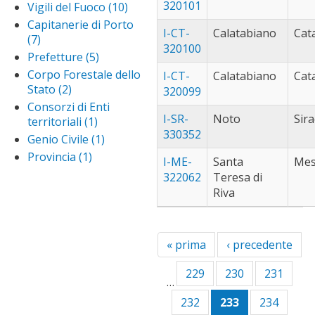
Amministrazioni
320101
Vigili del Fuoco (10)
Apply
filt
pratameno
Statali filter
Vigili
Capitanerie di Porto
(56)
Apply
I-CT-
Calatabiano
Cat
del
(7)
Apply Capitanerie di
vallelunga
villabate (50)
App
320100
Fuoco
Porto filter
pratameno
Prefetture (5)
Apply
vil
vittoria (43)
Appl
filter
filter
Prefetture
filt
Corpo Forestale dello
vitto
I-CT-
Calatabiano
Cat
filter
Stato (2)
Apply Corpo
filter
320099
Forestale dello
Consorzi di Enti
Stato filter
I-SR-
Noto
Sir
territoriali (1)
Apply
330352
Consorzi
Genio Civile (1)
Apply
di Enti
Genio
Provincia (1)
Apply
I-ME-
Santa
Mes
territoriali
Civile
Provincia
322062
Teresa di
filter
filter
filter
Riva
« prima
‹ precedente
229
230
231
…
232
233
234