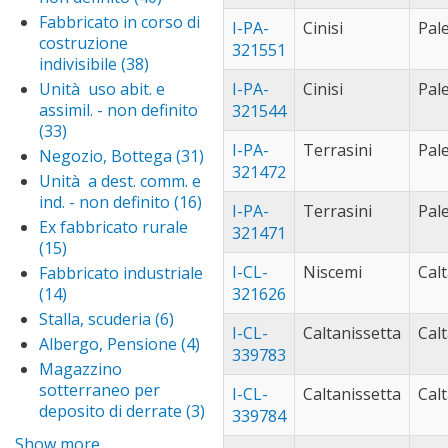
cu
erice (27)
Apply
deposito
Altra
Fabbricato in corso di
fil
I-PA-
Cinisi
Pal
erice
furnari (93)
Appl
filter
unità
costruzione
321551
filter
furn
gela (52)
Apply
immobil.
indivisibile (38)
Apply
filter
gela
- non
licata (109)
Apply
Fabbricato
Unità uso abit. e
I-PA-
Cinisi
Pal
filter
definito
licata
in corso di
marsala (35)
App
assimil. - non definito
321544
filter
filter
costruzione
mar
(33)
Apply Unità uso
mazara del
indivisibile
I-PA-
Terrasini
filte
Pal
abit. e assimil. - non
vallo (68)
Apply
Negozio, Bottega (31)
Apply
filter
321472
definito filter
mazar
Negozio,
messina (69)
App
Unità a dest. comm. e
del
Bottega
mes
ind. - non definito (16)
Apply
misilmeri (63)
Ap
I-PA-
Terrasini
Pal
vallo
filter
filt
Unità
mi
Ex fabbricato rurale
misterbianco
321471
filter
a dest.
fil
(15)
Apply Ex fabbricato
(30)
Apply
comm.
rurale filter
misterbianc
I-CL-
Niscemi
Cal
Fabbricato industriale
monreale
e ind. -
filter
(14)
Apply Fabbricato
321626
(130)
Apply
non
industriale filter
monreale
Stalla, scuderia (6)
Apply
motta
definito
I-CL-
Caltanissetta
Cal
filter
Stalla,
sant'anastasia
Albergo, Pensione (4)
Apply
filter
339783
scuderia
(230)
Apply mott
Albergo,
Magazzino
filter
sant'anast
Pensione
naro (59)
Apply
sotterraneo per
I-CL-
Caltanissetta
Cal
filter
filter
naro
deposito di derrate (3)
Apply
noto (48)
Apply
339784
filter
Magazzino
noto
palermo
Show more