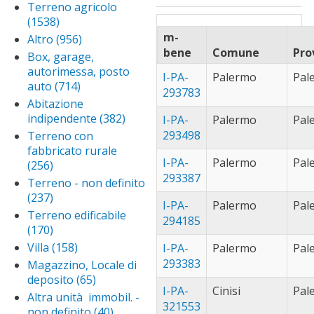
borgetto (61)
Ap
trapani (591)
Apply trapani filter
Appartamento
Terreno agricolo
filter
fil
bo
caccamo (46)
App
in condominio
(1538)
Apply Terreno
fil
cac
filter
caltanissetta
agricolo filter
m-
Altro (956)
Apply Altro
filt
(271)
Apply
bene
Comune
Pro
filter
Box, garage,
caltanisset
campobello
autorimessa, posto
I-PA-
Palermo
Pal
filter
di mazara
auto (714)
Apply Box,
293783
(30)
Apply
garage,
Abitazione
campobello
canicattì (59)
App
autorimessa,
indipendente (382)
Apply
I-PA-
Palermo
Pal
di mazara
cani
posto auto
capaci (34)
Apply
Abitazione
293498
Terreno con
filter
filt
filter
capac
indipendente
carini (94)
Apply
fabbricato rurale
filter
filter
I-PA-
Palermo
Pal
carini
(256)
Apply Terreno
castellammare
293387
filter
con fabbricato
del golfo (40)
Ap
Terreno - non definito
rurale filter
ca
(237)
Apply Terreno -
castelvetrano
I-PA-
Palermo
Pal
del
non definito filter
(130)
Apply
Terreno edificabile
294185
castelvetr
(170)
Apply Terreno
catania (129)
App
filter
edificabile filter
cat
Villa (158)
Apply Villa
I-PA-
Palermo
Pal
ciminna (26)
App
filt
filter
293383
cim
Magazzino, Locale di
cinisi (43)
Apply
filte
deposito (65)
Apply
cinisi
corleone (37)
Ap
I-PA-
Cinisi
Pal
Magazzino,
filter
Altra unità immobil. -
co
custonaci (29)
Ap
321553
Locale di
non definito (40)
Apply
filt