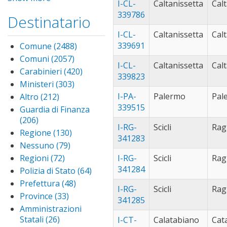
sotterraneo
I-CL-
Caltanissetta
filter
Cal
(1991)
Apply
per
339786
palermo
Destinatario
partanna (44)
Ap
deposito di
filter
pa
partinico
derrate
I-CL-
Caltanissetta
Cal
fil
(129)
Apply
filter
339691
Comune (2488)
Apply
partinico
ramacca (25)
App
Comune
Comuni (2057)
Apply
filter
ram
I-CL-
Caltanissetta
Cal
rometta (37)
App
filter
Comuni
Carabinieri (420)
Apply
filt
339823
rom
san cataldo
filter
Carabinieri
Ministeri (303)
Apply
filte
(35)
Apply san
filter
Ministeri
I-PA-
Palermo
Pal
Altro (212)
Apply Altro
cataldo filter
san giuseppe
filter
filter
339515
Guardia di Finanza
jato (34)
Apply
(206)
Apply Guardia di
san
termini
I-RG-
Scicli
Rag
Finanza filter
Regione (130)
Apply
giusepp
imerese (80)
App
341283
Regione
Nessuno (79)
Apply
jato filt
ter
terrasini (83)
App
filter
Nessuno
Regioni (72)
Apply
I-RG-
Scicli
ime
Rag
ter
trabia (101)
Appl
filter
Regioni
filte
341284
Polizia di Stato (64)
Apply
filt
trab
trapani (25)
Appl
filter
Polizia
Prefettura (48)
Apply
filter
trap
trecastagni
I-RG-
Scicli
Rag
di
Prefettura
Province (33)
Apply
filter
(58)
Apply
341285
Stato
filter
Province
Amministrazioni
trecastagni
valderice (27)
Ap
filter
filter
Statali (26)
Apply
filter
I-CT-
Calatabiano
Cat
val
vallelunga