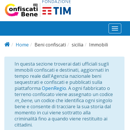
Salta al contenuto principale
Toggl
naviga
Home
Beni confiscati
sicilia
Immobili
In questa sezione troverai dati ufficiali sugli
immobili confiscati e destinati, aggiornati in
tempo reale dall'Agenzia nazionale beni
sequestrati e confiscati e pubblicati sulla
piattaforma
OpenRegio
. A ogni fabbricato o
terreno confiscato viene assegnato un codice
m_bene
, un codice che identifica ogni singolo
bene e consente di tracciare la sua storia dal
momento in cui viene sottratto alla
criminalità fino a quando viene restituito ai
cittadini.