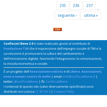
235
236
237
…
seguente ›
ultima »
Confiscati Bene 2.0
è stato realizzato grazie al contributo di
Fondazione TIM
che è espressione dell'impegno sociale di TIM e la
cui missione è promuovere la cultura del cambiamento e
dell'innovazione digitale, favorendo l'integrazione, la comunicazione,
la crescita economica e sociale.
È un progetto dell'
Associazione onData
e di
Libera. Associazioni,
nomi e numeri contro le mafie
| email:
info@confiscatibene.it
|
twitter:
@confiscatibene
| fb:
ConfiscatiBene
I contenuti di questo sito (salvo diversamente specificato) sono
distribuiti con Licenza
CC BY-SA 4
|
Cookies Policy