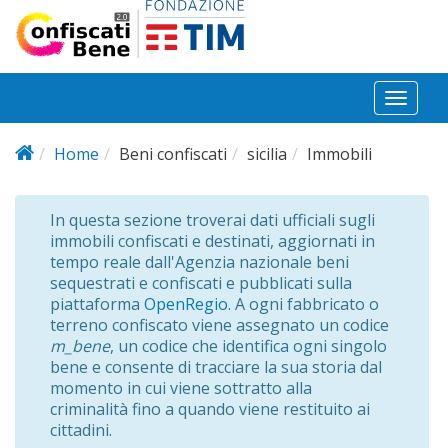
Salta al contenuto principale
Toggl
naviga
Home
Beni confiscati
sicilia
Immobili
In questa sezione troverai dati ufficiali sugli
immobili confiscati e destinati, aggiornati in
tempo reale dall'Agenzia nazionale beni
sequestrati e confiscati e pubblicati sulla
piattaforma
OpenRegio
. A ogni fabbricato o
terreno confiscato viene assegnato un codice
m_bene
, un codice che identifica ogni singolo
bene e consente di tracciare la sua storia dal
momento in cui viene sottratto alla
criminalità fino a quando viene restituito ai
cittadini.