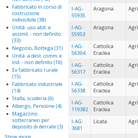
cu
erice (27)
Apply
deposito
Altra
Fabbricato in corso di
fil
I-AG-
Aragona
Agr
erice
furnari (93)
Appl
filter
unità
costruzione
55935
filter
furn
gela (52)
Apply
immobil.
indivisibile (38)
Apply
filter
gela
- non
licata (109)
Apply
Fabbricato
Unità uso abit. e
I-AG-
Aragona
Agr
filter
definito
licata
in corso di
marsala (35)
App
assimil. - non definito
55953
filter
filter
costruzione
mar
(33)
Apply Unità uso
mazara del
indivisibile
I-AG-
Cattolica
Agr
filte
abit. e assimil. - non
vallo (68)
Apply
Negozio, Bottega (31)
Apply
filter
56304
Eraclea
definito filter
mazar
Negozio,
messina (69)
App
Unità a dest. comm. e
del
Bottega
mes
ind. - non definito (16)
Apply
misilmeri (63)
Ap
I-AG-
Cattolica
Agr
vallo
filter
filt
Unità
mi
Ex fabbricato rurale
misterbianco
56317
Eraclea
filter
a dest.
fil
(15)
Apply Ex fabbricato
(30)
Apply
comm.
rurale filter
misterbianc
I-AG-
Cattolica
Agr
Fabbricato industriale
monreale
e ind. -
filter
(14)
Apply Fabbricato
56338
Eraclea
(130)
Apply
non
industriale filter
monreale
Stalla, scuderia (6)
Apply
motta
definito
I-AG-
Cattolica
Agr
filter
Stalla,
sant'anastasia
Albergo, Pensione (4)
Apply
filter
119382
Eraclea
scuderia
(230)
Apply mott
Albergo,
Magazzino
filter
sant'anast
Pensione
naro (59)
Apply
sotterraneo per
I-AG-
Licata
Agr
filter
filter
naro
deposito di derrate (3)
Apply
noto (48)
Apply
3681
filter
Magazzino
noto
palermo
Show more