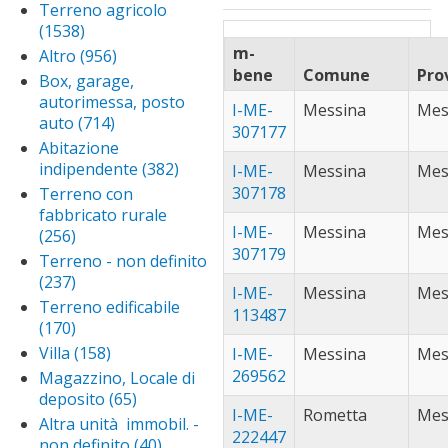
borgetto (61)
Ap
trapani (591)
Apply trapani filter
Appartamento
Terreno agricolo
filter
fil
bo
caccamo (46)
App
in condominio
(1538)
Apply Terreno
fil
cac
filter
caltanissetta
agricolo filter
m-
Altro (956)
Apply Altro
filt
(271)
Apply
bene
Comune
Pro
filter
Box, garage,
caltanisset
campobello
autorimessa, posto
I-ME-
Messina
Mes
filter
di mazara
auto (714)
Apply Box,
307177
(30)
Apply
garage,
Abitazione
campobello
canicattì (59)
App
autorimessa,
indipendente (382)
Apply
I-ME-
Messina
Mes
di mazara
cani
posto auto
capaci (34)
Apply
Abitazione
307178
Terreno con
filter
filt
filter
capac
indipendente
carini (94)
Apply
fabbricato rurale
filter
filter
I-ME-
Messina
Mes
carini
(256)
Apply Terreno
castellammare
307179
filter
con fabbricato
del golfo (40)
Ap
Terreno - non definito
rurale filter
ca
(237)
Apply Terreno -
castelvetrano
I-ME-
Messina
Mes
del
non definito filter
(130)
Apply
Terreno edificabile
113487
castelvetr
(170)
Apply Terreno
catania (129)
App
filter
edificabile filter
cat
Villa (158)
Apply Villa
I-ME-
Messina
Mes
ciminna (26)
App
filt
filter
269562
cim
Magazzino, Locale di
cinisi (43)
Apply
filte
deposito (65)
Apply
cinisi
corleone (37)
Ap
I-ME-
Rometta
Mes
Magazzino,
filter
Altra unità immobil. -
co
custonaci (29)
Ap
222447
Locale di
non definito (40)
Apply
filt