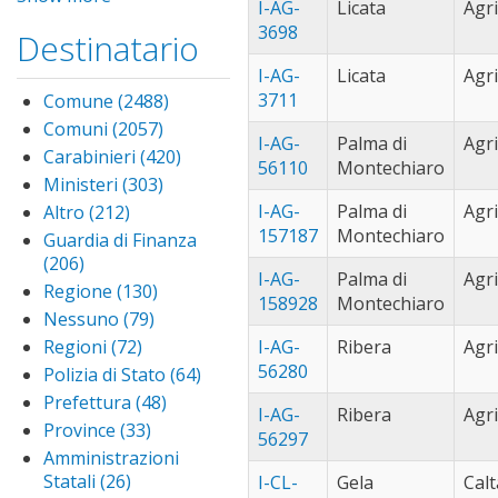
sotterraneo
I-AG-
Licata
filter
Agr
(1991)
Apply
per
3698
palermo
Destinatario
partanna (44)
Ap
deposito di
filter
pa
partinico
derrate
I-AG-
Licata
Agr
fil
(129)
Apply
filter
3711
Comune (2488)
Apply
partinico
ramacca (25)
App
Comune
Comuni (2057)
Apply
filter
ram
I-AG-
Palma di
Agr
rometta (37)
App
filter
Comuni
Carabinieri (420)
Apply
filt
56110
Montechiaro
rom
san cataldo
filter
Carabinieri
Ministeri (303)
Apply
filte
(35)
Apply san
filter
Ministeri
I-AG-
Palma di
Agr
Altro (212)
Apply Altro
cataldo filter
san giuseppe
filter
filter
157187
Montechiaro
Guardia di Finanza
jato (34)
Apply
(206)
Apply Guardia di
san
termini
I-AG-
Palma di
Agr
Finanza filter
Regione (130)
Apply
giusepp
imerese (80)
App
158928
Montechiaro
Regione
Nessuno (79)
Apply
jato filt
ter
terrasini (83)
App
filter
Nessuno
Regioni (72)
Apply
I-AG-
Ribera
Agr
ime
ter
trabia (101)
Appl
filter
Regioni
filte
56280
Polizia di Stato (64)
Apply
filt
trab
trapani (25)
Appl
filter
Polizia
Prefettura (48)
Apply
filter
trap
trecastagni
I-AG-
Ribera
Agr
di
Prefettura
Province (33)
Apply
filter
(58)
Apply
56297
Stato
filter
Province
Amministrazioni
trecastagni
valderice (27)
Ap
filter
filter
Statali (26)
Apply
filter
I-CL-
Gela
Calt
val
vallelunga