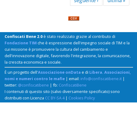
seguente ›
ultima »
Confiscati Bene 2.0
è stato realizzato grazie al contributo di
Fondazione TIM
che è espressione dell'impegno sociale di TIM e la
cui missione è promuovere la cultura del cambiamento e
dell'innovazione digitale, favorendo l'integrazione, la comunicazione,
la crescita economica e sociale.
È un progetto dell'
Associazione onData
e di
Libera. Associazioni,
nomi e numeri contro le mafie
| email:
info@confiscatibene.it
|
twitter:
@confiscatibene
| fb:
ConfiscatiBene
I contenuti di questo sito (salvo diversamente specificato) sono
distribuiti con Licenza
CC BY-SA 4
|
Cookies Policy