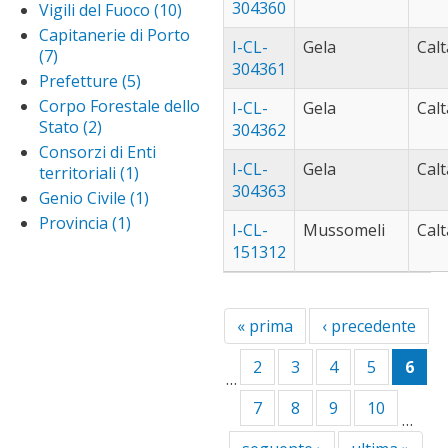
Amministrazioni
304360
Vigili del Fuoco (10)
Apply
filt
pratameno
Statali filter
Vigili
Capitanerie di Porto
(56)
Apply
I-CL-
Gela
Calt
del
(7)
Apply Capitanerie di
vallelunga
villabate (50)
App
304361
Fuoco
Porto filter
pratameno
Prefetture (5)
Apply
vil
vittoria (43)
Appl
filter
filter
Prefetture
filt
Corpo Forestale dello
vitto
I-CL-
Gela
Calt
filter
Stato (2)
Apply Corpo
filter
304362
Forestale dello
Consorzi di Enti
Stato filter
I-CL-
Gela
Calt
territoriali (1)
Apply
304363
Consorzi
Genio Civile (1)
Apply
di Enti
Genio
Provincia (1)
Apply
I-CL-
Mussomeli
Calt
territoriali
Civile
Provincia
151312
filter
filter
filter
« prima
‹ precedente
2
3
4
5
6
…
7
8
9
10
…