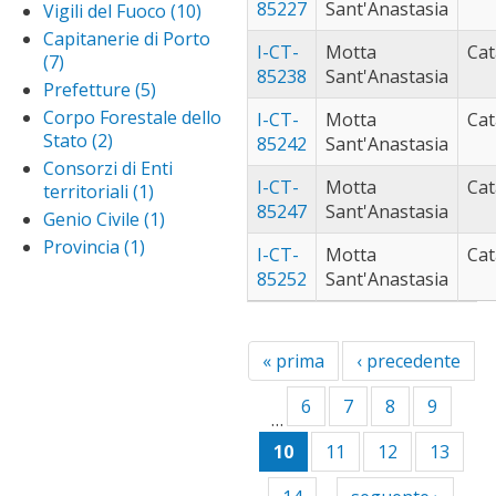
Amministrazioni
85227
Sant'Anastasia
Vigili del Fuoco (10)
Apply
filt
pratameno
Statali filter
Vigili
Capitanerie di Porto
(56)
Apply
I-CT-
Motta
Cat
del
(7)
Apply Capitanerie di
vallelunga
villabate (50)
App
85238
Sant'Anastasia
Fuoco
Porto filter
pratameno
Prefetture (5)
Apply
vil
vittoria (43)
Appl
filter
filter
Prefetture
filt
Corpo Forestale dello
vitto
I-CT-
Motta
Cat
filter
Stato (2)
Apply Corpo
filter
85242
Sant'Anastasia
Forestale dello
Consorzi di Enti
Stato filter
I-CT-
Motta
Cat
territoriali (1)
Apply
85247
Sant'Anastasia
Consorzi
Genio Civile (1)
Apply
di Enti
Genio
Provincia (1)
Apply
I-CT-
Motta
Cat
territoriali
Civile
Provincia
85252
Sant'Anastasia
filter
filter
filter
« prima
‹ precedente
6
7
8
9
…
10
11
12
13