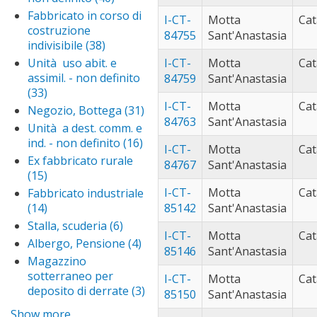
cu
erice (27)
Apply
deposito
Altra
Fabbricato in corso di
fil
I-CT-
Motta
Cat
erice
furnari (93)
Appl
filter
unità
costruzione
84755
Sant'Anastasia
filter
furn
gela (52)
Apply
immobil.
indivisibile (38)
Apply
filter
gela
- non
licata (109)
Apply
Fabbricato
Unità uso abit. e
I-CT-
Motta
Cat
filter
definito
licata
in corso di
marsala (35)
App
assimil. - non definito
84759
Sant'Anastasia
filter
filter
costruzione
mar
(33)
Apply Unità uso
mazara del
indivisibile
I-CT-
Motta
filte
Cat
abit. e assimil. - non
vallo (68)
Apply
Negozio, Bottega (31)
Apply
filter
84763
Sant'Anastasia
definito filter
mazar
Negozio,
messina (69)
App
Unità a dest. comm. e
del
Bottega
mes
ind. - non definito (16)
Apply
misilmeri (63)
Ap
I-CT-
Motta
Cat
vallo
filter
filt
Unità
mi
Ex fabbricato rurale
misterbianco
84767
Sant'Anastasia
filter
a dest.
fil
(15)
Apply Ex fabbricato
(30)
Apply
comm.
rurale filter
misterbianc
I-CT-
Motta
Cat
Fabbricato industriale
monreale
e ind. -
filter
(14)
Apply Fabbricato
85142
Sant'Anastasia
(130)
Apply
non
industriale filter
monreale
Stalla, scuderia (6)
Apply
motta
definito
I-CT-
Motta
Cat
filter
Stalla,
sant'anastasia
Albergo, Pensione (4)
Apply
filter
85146
Sant'Anastasia
scuderia
(230)
Apply mott
Albergo,
Magazzino
filter
sant'anast
Pensione
naro (59)
Apply
sotterraneo per
I-CT-
Motta
Cat
filter
filter
naro
deposito di derrate (3)
Apply
noto (48)
Apply
85150
Sant'Anastasia
filter
Magazzino
noto
palermo
Show more