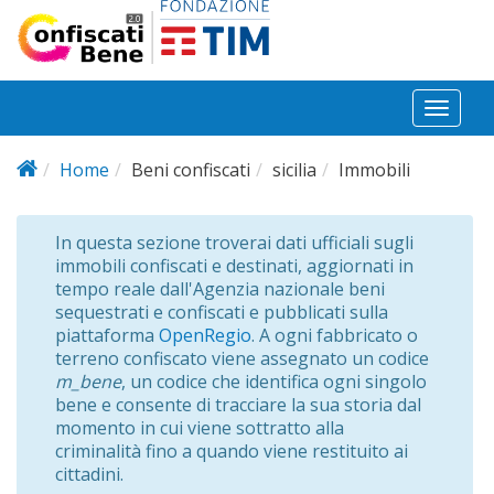
Salta al contenuto principale
Toggl
naviga
Home
Beni confiscati
sicilia
Immobili
In questa sezione troverai dati ufficiali sugli
immobili confiscati e destinati, aggiornati in
tempo reale dall'Agenzia nazionale beni
sequestrati e confiscati e pubblicati sulla
piattaforma
OpenRegio
. A ogni fabbricato o
terreno confiscato viene assegnato un codice
m_bene
, un codice che identifica ogni singolo
bene e consente di tracciare la sua storia dal
momento in cui viene sottratto alla
criminalità fino a quando viene restituito ai
cittadini.