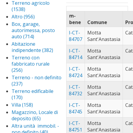
borgetto (61)
Ap
trapani (591)
Apply trapani filter
Appartamento
Terreno agricolo
filter
fil
bo
caccamo (46)
App
in condominio
(1538)
Apply Terreno
fil
cac
filter
caltanissetta
agricolo filter
m-
Altro (956)
Apply Altro
filt
(271)
Apply
bene
Comune
Pro
filter
Box, garage,
caltanisset
campobello
autorimessa, posto
I-CT-
Motta
Cat
filter
di mazara
auto (714)
Apply Box,
84707
Sant'Anastasia
(30)
Apply
garage,
Abitazione
campobello
canicattì (59)
App
autorimessa,
indipendente (382)
Apply
I-CT-
Motta
Cat
di mazara
cani
posto auto
capaci (34)
Apply
Abitazione
84714
Sant'Anastasia
Terreno con
filter
filt
filter
capac
indipendente
carini (94)
Apply
fabbricato rurale
filter
filter
I-CT-
Motta
Cat
carini
(256)
Apply Terreno
castellammare
84724
Sant'Anastasia
filter
con fabbricato
del golfo (40)
Ap
Terreno - non definito
rurale filter
ca
(237)
Apply Terreno -
castelvetrano
I-CT-
Motta
Cat
del
non definito filter
(130)
Apply
Terreno edificabile
84732
Sant'Anastasia
castelvetr
(170)
Apply Terreno
catania (129)
App
filter
edificabile filter
cat
Villa (158)
Apply Villa
I-CT-
Motta
Cat
ciminna (26)
App
filt
filter
84745
Sant'Anastasia
cim
Magazzino, Locale di
cinisi (43)
Apply
filte
deposito (65)
Apply
cinisi
corleone (37)
Ap
I-CT-
Motta
Cat
Magazzino,
filter
Altra unità immobil. -
co
custonaci (29)
Ap
84751
Sant'Anastasia
Locale di
non definito (40)
Apply
filt