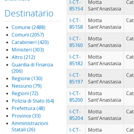
sotterraneo
I-CT-
Motta
filter
Cat
(1991)
Apply
per
85154
Sant'Anastasia
palermo
Destinatario
partanna (44)
Ap
deposito di
filter
pa
partinico
derrate
I-CT-
Motta
Cat
fil
(129)
Apply
filter
85158
Sant'Anastasia
Comune (2488)
Apply
partinico
ramacca (25)
App
Comune
Comuni (2057)
Apply
filter
ram
I-CT-
Motta
Cat
rometta (37)
App
filter
Comuni
Carabinieri (420)
Apply
filt
85160
Sant'Anastasia
rom
san cataldo
filter
Carabinieri
Ministeri (303)
Apply
filte
(35)
Apply san
filter
Ministeri
I-CT-
Motta
Cat
Altro (212)
Apply Altro
cataldo filter
san giuseppe
filter
filter
85182
Sant'Anastasia
Guardia di Finanza
jato (34)
Apply
(206)
Apply Guardia di
san
termini
I-CT-
Motta
Cat
Finanza filter
Regione (130)
Apply
giusepp
imerese (80)
App
85197
Sant'Anastasia
Regione
Nessuno (79)
Apply
jato filt
ter
terrasini (83)
App
filter
Nessuno
Regioni (72)
Apply
I-CT-
Motta
ime
Cat
ter
trabia (101)
Appl
filter
Regioni
filte
85200
Sant'Anastasia
Polizia di Stato (64)
Apply
filt
trab
trapani (25)
Appl
filter
Polizia
Prefettura (48)
Apply
filter
trap
trecastagni
I-CT-
Motta
Cat
di
Prefettura
Province (33)
Apply
filter
(58)
Apply
85204
Sant'Anastasia
Stato
filter
Province
Amministrazioni
trecastagni
valderice (27)
Ap
filter
filter
Statali (26)
Apply
filter
I-CT-
Motta
Cat
val
vallelunga