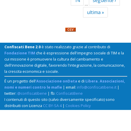
14
seguente ›
…
ultima »
Confiscati Bene 2.0
è stato realizzato grazie al contributo di
Fondazione TIM
che è espressione dell'impegno sociale di TIM e la
cui missione è promuovere la cultura del cambiamento e
dell'innovazione digitale, favorendo l'integrazione, la comunicazione,
la crescita economica e sociale.
È un progetto dell'
Associazione onData
e di
Libera. Associazioni,
nomi e numeri contro le mafie
| email:
info@confiscatibene.it
|
twitter:
@confiscatibene
| fb:
ConfiscatiBene
I contenuti di questo sito (salvo diversamente specificato) sono
distribuiti con Licenza
CC BY-SA 4
|
Cookies Policy