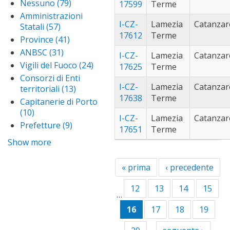
Regioni
terrasini (83)
App
Nessuno (79)
Apply
17599
Terme
filter
ime
filter
ter
Nessuno
trabia (101)
Appl
Amministrazioni
filte
filt
I-CZ-
Lamezia
Catanzar
filter
trab
Statali (57)
Apply
trecastagni
17612
Terme
filter
Amministrazioni
(58)
Apply
Province (41)
Apply
Statali filter
trecastagni
Province
valenzano
ANBSC (31)
Apply
I-CZ-
Lamezia
Catanzar
filter
filter
(84)
Apply
ANBSC
Vigili del Fuoco (24)
Apply
17625
Terme
valenzano
filter
vallelunga
Vigili
Consorzi di Enti
filter
pratameno
del
I-CZ-
Lamezia
Catanzar
territoriali (13)
Apply
(56)
Apply
Fuoco
17638
Terme
Consorzi
Capitanerie di Porto
vallelunga
filter
varese (62)
Appl
di Enti
(10)
Apply Capitanerie
pratameno
I-CZ-
Lamezia
Catanzar
vare
territoriali
di Porto filter
Prefetture (9)
Apply
filter
17651
Terme
filter
filter
Prefetture
Show more
filter
« prima
‹ precedente
12
13
14
15
…
16
17
18
19