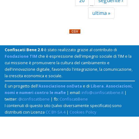
20
seguente ›
…
ultima »
Confiscati Bene 2.0
è stato realizzato grazie al contributo di
Fondazione TIM
che è espressione dell'impegno sociale di TIM e la
cui missione è promuovere la cultura del cambiamento e
dell'innovazione digitale, favorendo l'integrazione, la comunicazione,
la crescita economica e sociale.
È un progetto dell'
Associazione onData
e di
Libera. Associazioni,
nomi e numeri contro le mafie
| email:
info@confiscatibene.it
|
twitter:
@confiscatibene
| fb:
ConfiscatiBene
I contenuti di questo sito (salvo diversamente specificato) sono
distribuiti con Licenza
CC BY-SA 4
|
Cookies Policy