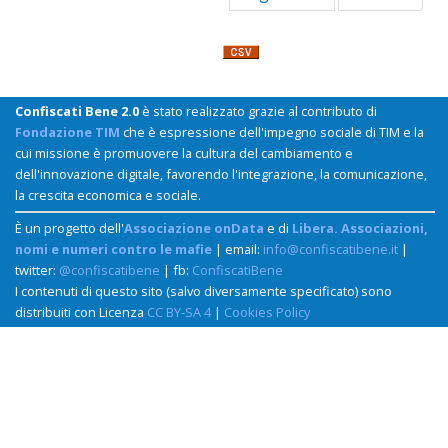
Confiscati Bene 2.0
è stato realizzato grazie al contributo di
Fondazione TIM
che è espressione dell'impegno sociale di TIM e la
cui missione è promuovere la cultura del cambiamento e
dell'innovazione digitale, favorendo l'integrazione, la comunicazione,
la crescita economica e sociale.
È un progetto dell'
Associazione onData
e di
Libera. Associazioni,
nomi e numeri contro le mafie
| email:
info@confiscatibene.it
|
twitter:
@confiscatibene
| fb:
ConfiscatiBene
I contenuti di questo sito (salvo diversamente specificato) sono
distribuiti con Licenza
CC BY-SA 4
|
Cookies Policy