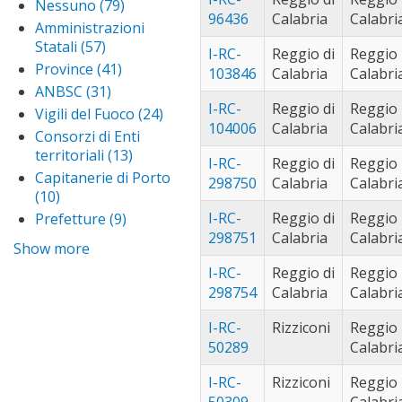
Regioni
terrasini (83)
App
Nessuno (79)
Apply
filter
ime
96436
Calabria
Calabri
filter
ter
Nessuno
trabia (101)
Appl
Amministrazioni
filte
filt
filter
trab
Statali (57)
Apply
trecastagni
I-RC-
Reggio di
Reggio
filter
Amministrazioni
(58)
Apply
Province (41)
Apply
103846
Calabria
Calabri
Statali filter
trecastagni
Province
valenzano
ANBSC (31)
Apply
filter
filter
(84)
Apply
I-RC-
Reggio di
Reggio
ANBSC
Vigili del Fuoco (24)
Apply
valenzano
104006
Calabria
Calabri
filter
vallelunga
Vigili
Consorzi di Enti
filter
pratameno
del
territoriali (13)
Apply
I-RC-
Reggio di
Reggio
(56)
Apply
Fuoco
Consorzi
Capitanerie di Porto
298750
Calabria
Calabri
vallelunga
filter
varese (62)
Appl
di Enti
(10)
Apply Capitanerie
pratameno
vare
territoriali
di Porto filter
I-RC-
Reggio di
Reggio
Prefetture (9)
Apply
filter
filter
filter
Prefetture
298751
Calabria
Calabri
Show more
filter
I-RC-
Reggio di
Reggio
298754
Calabria
Calabri
I-RC-
Rizziconi
Reggio
50289
Calabri
I-RC-
Rizziconi
Reggio
50309
Calabri