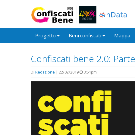
Salta al contenuto principale
Progetto
Beni confiscati
Mappa
Confiscati bene 2.0: Part
Di
Redazione
| 22/02/2019
3:51pm