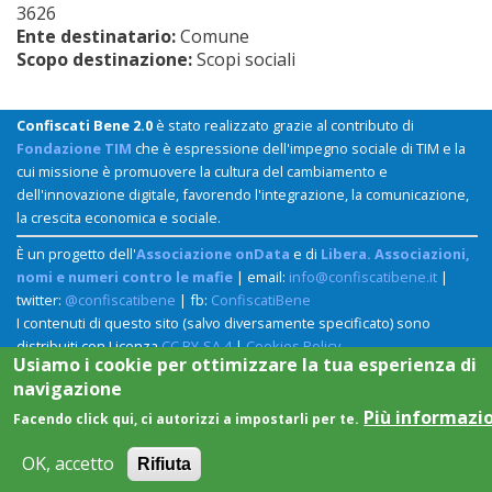
3626
Ente destinatario:
Comune
Scopo destinazione:
Scopi sociali
Confiscati Bene 2.0
è stato realizzato grazie al contributo di
Fondazione TIM
che è espressione dell'impegno sociale di TIM e la
cui missione è promuovere la cultura del cambiamento e
dell'innovazione digitale, favorendo l'integrazione, la comunicazione,
la crescita economica e sociale.
È un progetto dell'
Associazione onData
e di
Libera. Associazioni,
nomi e numeri contro le mafie
| email:
info@confiscatibene.it
|
twitter:
@confiscatibene
| fb:
ConfiscatiBene
I contenuti di questo sito (salvo diversamente specificato) sono
distribuiti con Licenza
CC BY-SA 4
|
Cookies Policy
Usiamo i cookie per ottimizzare la tua esperienza di
navigazione
Più informazi
Facendo click qui, ci autorizzi a impostarli per te.
OK, accetto
Rifiuta