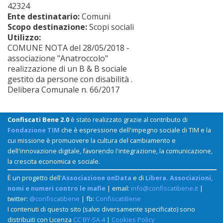
42324
Ente destinatario:
Comuni
Scopo destinazione:
Scopi sociali
Utilizzo:
COMUNE NOTA del 28/05/2018 -
associazione "Anatroccolo"
realizzazione di un B & B sociale
gestito da persone con disabilità .
Delibera Comunale n. 66/2017
Confiscati Bene 2.0
è stato realizzato grazie al contributo di
Fondazione TIM
che è espressione dell'impegno sociale di TIM e la
cui missione è promuovere la cultura del cambiamento e
dell'innovazione digitale, favorendo l'integrazione, la comunicazione,
la crescita economica e sociale.
È un progetto dell'
Associazione onData
e di
Libera. Associazioni,
nomi e numeri contro le mafie
| email:
info@confiscatibene.it
|
twitter:
@confiscatibene
| fb:
ConfiscatiBene
I contenuti di questo sito (salvo diversamente specificato) sono
distribuiti con Licenza
CC BY-SA 4
|
Cookies Policy