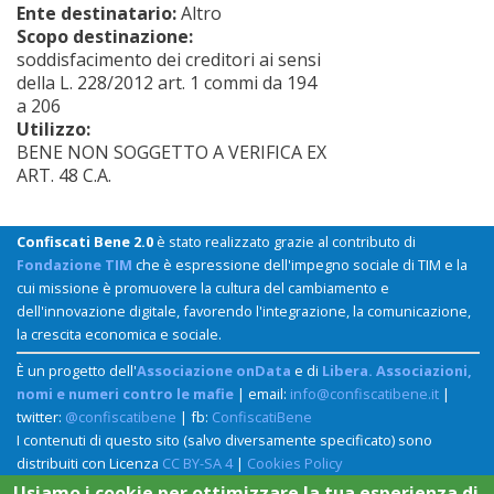
Ente destinatario:
Altro
Scopo destinazione:
soddisfacimento dei creditori ai sensi
della L. 228/2012 art. 1 commi da 194
a 206
Utilizzo:
BENE NON SOGGETTO A VERIFICA EX
ART. 48 C.A.
Confiscati Bene 2.0
è stato realizzato grazie al contributo di
Fondazione TIM
che è espressione dell'impegno sociale di TIM e la
cui missione è promuovere la cultura del cambiamento e
dell'innovazione digitale, favorendo l'integrazione, la comunicazione,
la crescita economica e sociale.
È un progetto dell'
Associazione onData
e di
Libera. Associazioni,
nomi e numeri contro le mafie
| email:
info@confiscatibene.it
|
twitter:
@confiscatibene
| fb:
ConfiscatiBene
I contenuti di questo sito (salvo diversamente specificato) sono
distribuiti con Licenza
CC BY-SA 4
|
Cookies Policy
Usiamo i cookie per ottimizzare la tua esperienza di