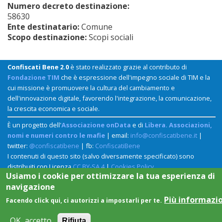
Numero decreto destinazione:
58630
Ente destinatario:
Comune
Scopo destinazione:
Scopi sociali
Confiscati Bene 2.0
è stato realizzato grazie al contributo di
Fondazione TIM
che è espressione dell'impegno sociale di TIM e la
cui missione è promuovere la cultura del cambiamento e
dell'innovazione digitale, favorendo l'integrazione, la comunicazione,
la crescita economica e sociale.
È un progetto dell'
Associazione onData
e di
Libera. Associazioni,
nomi e numeri contro le mafie
| email:
info@confiscatibene.it
|
twitter:
@confiscatibene
| fb:
ConfiscatiBene
I contenuti di questo sito (salvo diversamente specificato) sono
distribuiti con Licenza
CC BY-SA 4
|
Cookies Policy
Usiamo i cookie per ottimizzare la tua esperienza di
navigazione
Più informazi
Facendo click qui, ci autorizzi a impostarli per te.
OK, accetto
Rifiuta