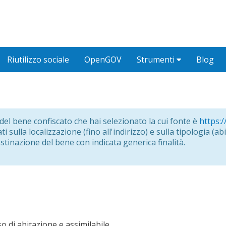
Riutilizzo sociale
OpenGOV
Strumenti
Blog
o del bene confiscato che hai selezionato la cui fonte è
https:/
i sulla localizzazione (fino all'indirizzo) e sulla tipologia (abit
estinazione del bene con indicata generica finalità.
o di abitazione e assimilabile