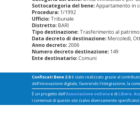
Sottocategoria del bene:
Appartamento in 
Procedura:
1/1992
Ufficio:
Tribunale
Distretto:
BARI
Tipo destinazione:
Trasferimento al patrimoni
Data decreto di destinazione:
Mercoledì, Ot
Anno decreto:
2006
Numero decreto destinazione:
149
Ente destinatario:
Comuni
Confiscati Bene 2.0
è stato realizzato grazie al contribut
dell'innovazione digitale, favorendo l'integrazione, la com
È un progetto dell'
Associazione onData
e di
Libera. As
I contenuti di questo sito (salvo diversamente specificato)