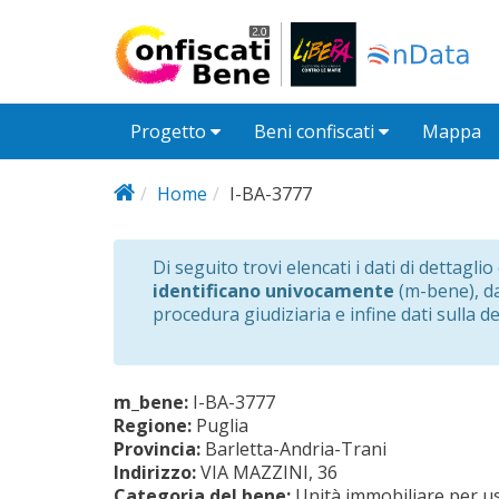
Salta al contenuto principale
Progetto
Beni confiscati
Mappa
Home
I-BA-3777
Di seguito trovi elencati i dati di dettagli
identificano univocamente
(m-bene), dat
procedura giudiziaria e infine dati sulla d
m_bene:
I-BA-3777
Regione:
Puglia
Provincia:
Barletta-Andria-Trani
Indirizzo:
VIA MAZZINI, 36
Categoria del bene:
Unità immobiliare per us