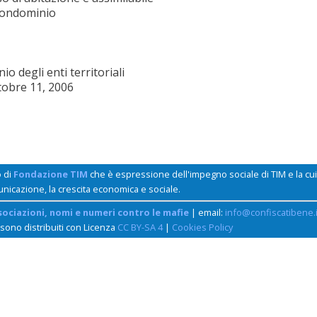
condominio
o degli enti territoriali
tobre 11, 2006
o di
Fondazione TIM
che è espressione dell'impegno sociale di TIM e la c
unicazione, la crescita economica e sociale.
sociazioni, nomi e numeri contro le mafie
| email:
info@confiscatibene.i
 sono distribuiti con Licenza
CC BY-SA 4
|
Cookies Policy