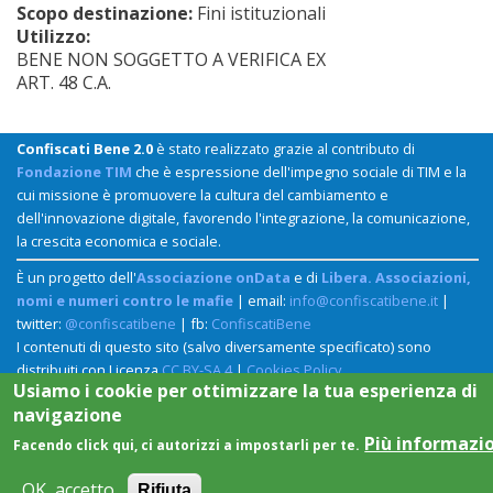
Scopo destinazione:
Fini istituzionali
Utilizzo:
BENE NON SOGGETTO A VERIFICA EX
ART. 48 C.A.
Confiscati Bene 2.0
è stato realizzato grazie al contributo di
Fondazione TIM
che è espressione dell'impegno sociale di TIM e la
cui missione è promuovere la cultura del cambiamento e
dell'innovazione digitale, favorendo l'integrazione, la comunicazione,
la crescita economica e sociale.
È un progetto dell'
Associazione onData
e di
Libera. Associazioni,
nomi e numeri contro le mafie
| email:
info@confiscatibene.it
|
twitter:
@confiscatibene
| fb:
ConfiscatiBene
I contenuti di questo sito (salvo diversamente specificato) sono
distribuiti con Licenza
CC BY-SA 4
|
Cookies Policy
Usiamo i cookie per ottimizzare la tua esperienza di
navigazione
Più informazi
Facendo click qui, ci autorizzi a impostarli per te.
OK, accetto
Rifiuta