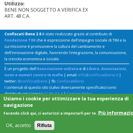
Utilizzo:
BENE NON SOGGETTO A VERIFICA EX
ART. 48 C.A.
Confiscati Bene 2.0
è stato realizzato grazie al contributo di
Fondazione TIM
che è espressione dell'impegno sociale di TIM e la
cui missione è promuovere la cultura del cambiamento e
dell'innovazione digitale, favorendo l'integrazione, la comunicazione,
la crescita economica e sociale.
È un progetto dell'
Associazione onData
e di
Libera. Associazioni,
nomi e numeri contro le mafie
| email:
info@confiscatibene.it
|
twitter:
@confiscatibene
| fb:
ConfiscatiBene
I contenuti di questo sito (salvo diversamente specificato) sono
distribuiti con Licenza
CC BY-SA 4
|
Cookies Policy
Usiamo i cookie per ottimizzare la tua esperienza di
navigazione
Più informazi
Facendo click qui, ci autorizzi a impostarli per te.
OK, accetto
Rifiuta