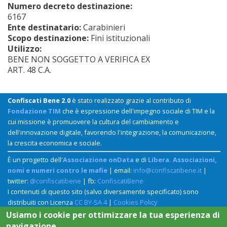
Numero decreto destinazione:
6167
Ente destinatario:
Carabinieri
Scopo destinazione:
Fini istituzionali
Utilizzo:
BENE NON SOGGETTO A VERIFICA EX
ART. 48 C.A.
Confiscati Bene 2.0
è stato realizzato grazie al contributo di
Fondazione TIM
che è espressione dell'impegno sociale di TIM e la
cui missione è promuovere la cultura del cambiamento e
dell'innovazione digitale, favorendo l'integrazione, la comunicazione,
la crescita economica e sociale.
È un progetto dell'
Associazione onData
e di
Libera. Associazioni,
nomi e numeri contro le mafie
| email:
info@confiscatibene.it
|
twitter:
@confiscatibene
| fb:
ConfiscatiBene
I contenuti di questo sito (salvo diversamente specificato) sono
distribuiti con Licenza
CC BY-SA 4
|
Cookies Policy
Usiamo i cookie per ottimizzare la tua esperienza di
navigazione