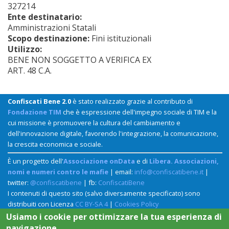
327214
Ente destinatario:
Amministrazioni Statali
Scopo destinazione:
Fini istituzionali
Utilizzo:
BENE NON SOGGETTO A VERIFICA EX
ART. 48 C.A.
Confiscati Bene 2.0
è stato realizzato grazie al contributo di
Fondazione TIM
che è espressione dell'impegno sociale di TIM e la
cui missione è promuovere la cultura del cambiamento e
dell'innovazione digitale, favorendo l'integrazione, la comunicazione,
la crescita economica e sociale.
È un progetto dell'
Associazione onData
e di
Libera. Associazioni,
nomi e numeri contro le mafie
| email:
info@confiscatibene.it
|
twitter:
@confiscatibene
| fb:
ConfiscatiBene
I contenuti di questo sito (salvo diversamente specificato) sono
distribuiti con Licenza
CC BY-SA 4
|
Cookies Policy
Usiamo i cookie per ottimizzare la tua esperienza di
navigazione