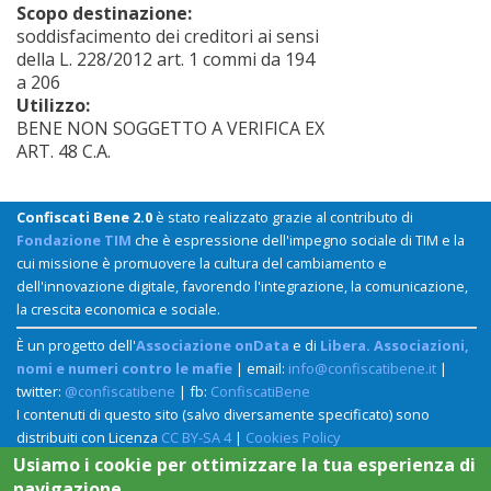
Scopo destinazione:
soddisfacimento dei creditori ai sensi
della L. 228/2012 art. 1 commi da 194
a 206
Utilizzo:
BENE NON SOGGETTO A VERIFICA EX
ART. 48 C.A.
Confiscati Bene 2.0
è stato realizzato grazie al contributo di
Fondazione TIM
che è espressione dell'impegno sociale di TIM e la
cui missione è promuovere la cultura del cambiamento e
dell'innovazione digitale, favorendo l'integrazione, la comunicazione,
la crescita economica e sociale.
È un progetto dell'
Associazione onData
e di
Libera. Associazioni,
nomi e numeri contro le mafie
| email:
info@confiscatibene.it
|
twitter:
@confiscatibene
| fb:
ConfiscatiBene
I contenuti di questo sito (salvo diversamente specificato) sono
distribuiti con Licenza
CC BY-SA 4
|
Cookies Policy
Usiamo i cookie per ottimizzare la tua esperienza di
navigazione