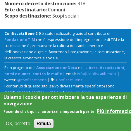
Numero decreto destinazione:
318
Ente destinatario:
Comuni
Scopo destinazione:
Scopi sociali
Confiscati Bene 2.0
è stato realizzato grazie al contributo di
Fondazione TIM
che è espressione dell'impegno sociale di TIM e la
cui missione è promuovere la cultura del cambiamento e
dell'innovazione digitale, favorendo l'integrazione, la comunicazione,
la crescita economica e sociale.
È un progetto dell'
Associazione onData
e di
Libera. Associazioni,
nomi e numeri contro le mafie
| email:
info@confiscatibene.it
|
twitter:
@confiscatibene
| fb:
ConfiscatiBene
I contenuti di questo sito (salvo diversamente specificato) sono
distribuiti con Licenza
CC BY-SA 4
|
Cookies Policy
Usiamo i cookie per ottimizzare la tua esperienza di
navigazione
Più informazi
Facendo click qui, ci autorizzi a impostarli per te.
OK, accetto
Rifiuta