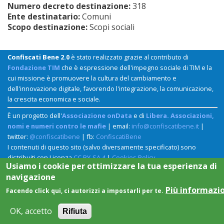
Numero decreto destinazione:
318
Ente destinatario:
Comuni
Scopo destinazione:
Scopi sociali
Confiscati Bene 2.0
è stato realizzato grazie al contributo di
Fondazione TIM
che è espressione dell'impegno sociale di TIM e la
cui missione è promuovere la cultura del cambiamento e
dell'innovazione digitale, favorendo l'integrazione, la comunicazione,
la crescita economica e sociale.
È un progetto dell'
Associazione onData
e di
Libera. Associazioni,
nomi e numeri contro le mafie
| email:
info@confiscatibene.it
|
twitter:
@confiscatibene
| fb:
ConfiscatiBene
I contenuti di questo sito (salvo diversamente specificato) sono
distribuiti con Licenza
CC BY-SA 4
|
Cookies Policy
Usiamo i cookie per ottimizzare la tua esperienza di
navigazione
Più informazi
Facendo click qui, ci autorizzi a impostarli per te.
OK, accetto
Rifiuta