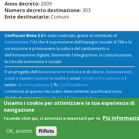
Anno decreto:
2009
Numero decreto destinazione:
303
Ente destinatario:
Comuni
Confiscati Bene 2.0
è stato realizzato grazie al contributo di
Fondazione TIM
che è espressione dell'impegno sociale di TIM e la
cui missione è promuovere la cultura del cambiamento e
dell'innovazione digitale, favorendo l'integrazione, la comunicazione,
la crescita economica e sociale.
È un progetto dell'
Associazione onData
e di
Libera. Associazioni,
nomi e numeri contro le mafie
| email:
info@confiscatibene.it
|
twitter:
@confiscatibene
| fb:
ConfiscatiBene
I contenuti di questo sito (salvo diversamente specificato) sono
distribuiti con Licenza
CC BY-SA 4
|
Cookies Policy
Usiamo i cookie per ottimizzare la tua esperienza di
navigazione
Più informazi
Facendo click qui, ci autorizzi a impostarli per te.
OK, accetto
Rifiuta