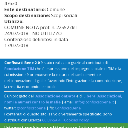
47630
Ente destinatario:
Comune
Scopo destinazione:
Scopi sociali
Utilizzo:
COMUNE NOTA prot. n. 22552 del
24/07/2018 - NO UTILIZZO-
Contenzioso definitosi in data
17/07/2018
Confiscati Bene 2.0
è stato realizzato grazie al contributo di
Fondazione TIM
che è espressione dell'impegno sociale di TIM e la
cui missione è promuovere la cultura del cambiamento e
dell'innovazione digitale, favorendo l'integrazione, la comunicazione,
la crescita economica e sociale.
È un progetto dell'
Associazione onData
e di
Libera. Associazioni,
nomi e numeri contro le mafie
| email:
info@confiscatibene.it
|
twitter:
@confiscatibene
| fb:
ConfiscatiBene
I contenuti di questo sito (salvo diversamente specificato) sono
distribuiti con Licenza
CC BY-SA 4
|
Cookies Policy
Usiamo i cookie per ottimizzare la tua esperienza di