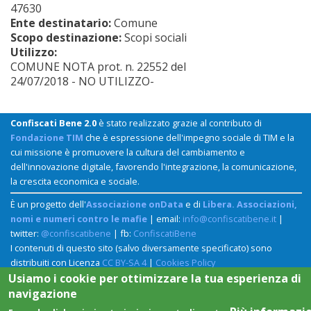
47630
Ente destinatario:
Comune
Scopo destinazione:
Scopi sociali
Utilizzo:
COMUNE NOTA prot. n. 22552 del
24/07/2018 - NO UTILIZZO-
Confiscati Bene 2.0
è stato realizzato grazie al contributo di
Fondazione TIM
che è espressione dell'impegno sociale di TIM e la
cui missione è promuovere la cultura del cambiamento e
dell'innovazione digitale, favorendo l'integrazione, la comunicazione,
la crescita economica e sociale.
È un progetto dell'
Associazione onData
e di
Libera. Associazioni,
nomi e numeri contro le mafie
| email:
info@confiscatibene.it
|
twitter:
@confiscatibene
| fb:
ConfiscatiBene
I contenuti di questo sito (salvo diversamente specificato) sono
distribuiti con Licenza
CC BY-SA 4
|
Cookies Policy
Usiamo i cookie per ottimizzare la tua esperienza di
navigazione