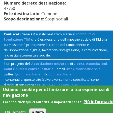
Numero decreto destinazione:
47750
Ente destinatario:
Comune
Scopo destinazione:
Scopi sociali
Confiscati Bene 2.0
è stato realizzato grazie al contributo di
Fondazione TIM
che è espressione dell'impegno sociale di TIM e la
cui missione è promuovere la cultura del cambiamento e
dell'innovazione digitale, favorendo l'integrazione, la comunicazione,
la crescita economica e sociale.
È un progetto dell'
Associazione onData
e di
Libera. Associazioni,
nomi e numeri contro le mafie
| email:
info@confiscatibene.it
|
twitter:
@confiscatibene
| fb:
ConfiscatiBene
I contenuti di questo sito (salvo diversamente specificato) sono
distribuiti con Licenza
CC BY-SA 4
|
Cookies Policy
Usiamo i cookie per ottimizzare la tua esperienza di
navigazione
Più informazi
Facendo click qui, ci autorizzi a impostarli per te.
OK, accetto
Rifiuta