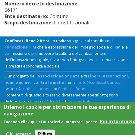
Numero decreto destinazione:
56171
Ente destinatario:
Comune
Scopo destinazione:
Fini istituzionali
Confiscati Bene 2.0
è stato realizzato grazie al contributo di
Fondazione TIM
che è espressione dell'impegno sociale di TIM e la
cui missione è promuovere la cultura del cambiamento e
dell'innovazione digitale, favorendo l'integrazione, la comunicazione,
la crescita economica e sociale.
È un progetto dell'
Associazione onData
e di
Libera. Associazioni,
nomi e numeri contro le mafie
| email:
info@confiscatibene.it
|
twitter:
@confiscatibene
| fb:
ConfiscatiBene
I contenuti di questo sito (salvo diversamente specificato) sono
distribuiti con Licenza
CC BY-SA 4
|
Cookies Policy
Usiamo i cookie per ottimizzare la tua esperienza di
navigazione
Più informazi
Facendo click qui, ci autorizzi a impostarli per te.
OK, accetto
Rifiuta