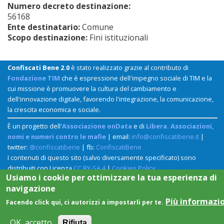
Numero decreto destinazione:
56168
Ente destinatario:
Comune
Scopo destinazione:
Fini istituzionali
Confiscati Bene 2.0
è stato realizzato grazie al contributo di
Fondazione TIM
che è espressione dell'impegno sociale di TIM e la
cui missione è promuovere la cultura del cambiamento e
dell'innovazione digitale, favorendo l'integrazione, la comunicazione,
la crescita economica e sociale.
È un progetto dell'
Associazione onData
e di
Libera. Associazioni,
nomi e numeri contro le mafie
| email:
info@confiscatibene.it
|
twitter:
@confiscatibene
| fb:
ConfiscatiBene
I contenuti di questo sito (salvo diversamente specificato) sono
distribuiti con Licenza
CC BY-SA 4
|
Cookies Policy
Usiamo i cookie per ottimizzare la tua esperienza di
navigazione
Più informazi
Facendo click qui, ci autorizzi a impostarli per te.
OK, accetto
Rifiuta