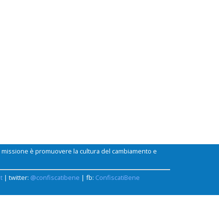
ui missione è promuovere la cultura del cambiamento e
t
| twitter:
@confiscatibene
| fb:
ConfiscatiBene