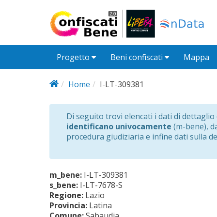
Salta al contenuto principale
Progetto
Beni confiscati
Mappa
Home
I-LT-309381
Di seguito trovi elencati i dati di dettagli
identificano univocamente
(m-bene), dat
procedura giudiziaria e infine dati sulla d
m_bene:
I-LT-309381
s_bene:
I-LT-7678-S
Regione:
Lazio
Provincia:
Latina
Comune:
Sabaudia