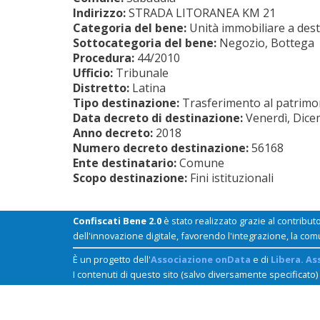
Indirizzo:
STRADA LITORANEA KM 21
Categoria del bene:
Unità immobiliare a dest
Sottocategoria del bene:
Negozio, Bottega
Procedura:
44/2010
Ufficio:
Tribunale
Distretto:
Latina
Tipo destinazione:
Trasferimento al patrimoni
Data decreto di destinazione:
Venerdì, Dice
Anno decreto:
2018
Numero decreto destinazione:
56168
Ente destinatario:
Comune
Scopo destinazione:
Fini istituzionali
Confiscati Bene 2.0
è stato realizzato grazie al contribut
dell'innovazione digitale, favorendo l'integrazione, la com
È un progetto dell'
Associazione onData
e di
Libera. As
I contenuti di questo sito (salvo diversamente specificato)