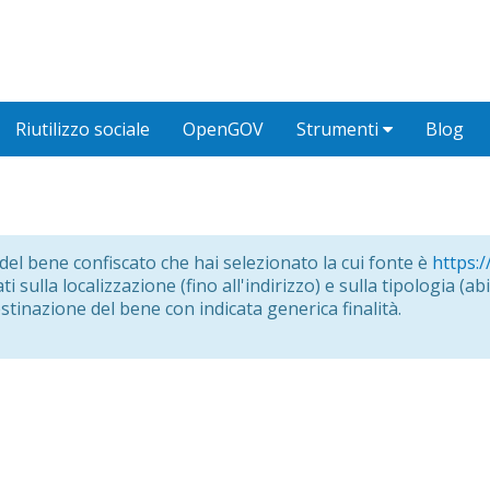
Riutilizzo sociale
OpenGOV
Strumenti
Blog
o del bene confiscato che hai selezionato la cui fonte è
https:/
i sulla localizzazione (fino all'indirizzo) e sulla tipologia (abit
estinazione del bene con indicata generica finalità.