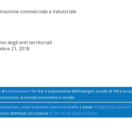
inazione commerciale e industriale
o degli enti territoriali
mbre 21, 2018
o di
Fondazione TIM
che è espressione dell'impegno sociale di TIM e la c
unicazione, la crescita economica e sociale.
sociazioni, nomi e numeri contro le mafie
| email:
info@confiscatibene.i
 sono distribuiti con Licenza
CC BY-SA 4
|
Cookies Policy