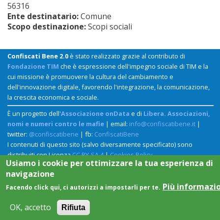
56316
Ente destinatario:
Comune
Scopo destinazione:
Scopi sociali
Confiscati Bene 2.0
è stato realizzato grazie al contributo di
Fondazione TIM
che è espressione dell'impegno sociale di TIM e la
cui missione è promuovere la cultura del cambiamento e
dell'innovazione digitale, favorendo l'integrazione, la comunicazione,
la crescita economica e sociale.
È un progetto dell'
Associazione onData
e di
Libera. Associazioni,
nomi e numeri contro le mafie
| email:
info@confiscatibene.it
|
twitter:
@confiscatibene
| fb:
ConfiscatiBene
I contenuti di questo sito (salvo diversamente specificato) sono
distribuiti con Licenza
CC BY-SA 4
|
Cookies Policy
Usiamo i cookie per ottimizzare la tua esperienza di
navigazione
Più informazi
Facendo click qui, ci autorizzi a impostarli per te.
OK, accetto
Rifiuta