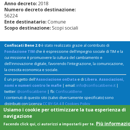
Anno decreto:
2018
Numero decreto destinazione:
56224
Ente destinatario:
Comune
Scopo destinazione:
Scopi sociali
Confiscati Bene 2.0
è stato realizzato grazie al contributo di
Fondazione TIM
che è espressione dell'impegno sociale di TIM e la
cui missione è promuovere la cultura del cambiamento e
dell'innovazione digitale, favorendo l'integrazione, la comunicazione,
la crescita economica e sociale.
È un progetto dell'
Associazione onData
e di
Libera. Associazioni,
nomi e numeri contro le mafie
| email:
info@confiscatibene.it
|
twitter:
@confiscatibene
| fb:
ConfiscatiBene
I contenuti di questo sito (salvo diversamente specificato) sono
distribuiti con Licenza
CC BY-SA 4
|
Cookies Policy
Usiamo i cookie per ottimizzare la tua esperienza di
navigazione
Più informazi
Facendo click qui, ci autorizzi a impostarli per te.