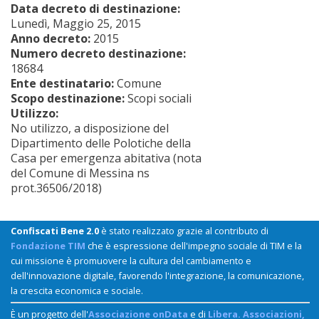
Data decreto di destinazione:
Lunedì, Maggio 25, 2015
Anno decreto:
2015
Numero decreto destinazione:
18684
Ente destinatario:
Comune
Scopo destinazione:
Scopi sociali
Utilizzo:
No utilizzo, a disposizione del
Dipartimento delle Polotiche della
Casa per emergenza abitativa (nota
del Comune di Messina ns
prot.36506/2018)
Confiscati Bene 2.0
è stato realizzato grazie al contributo di
Fondazione TIM
che è espressione dell'impegno sociale di TIM e la
cui missione è promuovere la cultura del cambiamento e
dell'innovazione digitale, favorendo l'integrazione, la comunicazione,
la crescita economica e sociale.
È un progetto dell'
Associazione onData
e di
Libera. Associazioni,