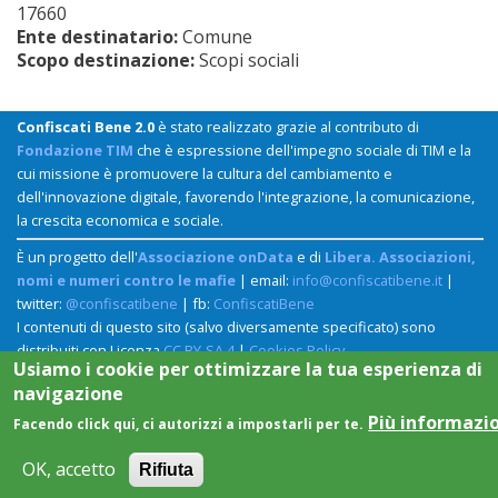
17660
Ente destinatario:
Comune
Scopo destinazione:
Scopi sociali
Confiscati Bene 2.0
è stato realizzato grazie al contributo di
Fondazione TIM
che è espressione dell'impegno sociale di TIM e la
cui missione è promuovere la cultura del cambiamento e
dell'innovazione digitale, favorendo l'integrazione, la comunicazione,
la crescita economica e sociale.
È un progetto dell'
Associazione onData
e di
Libera. Associazioni,
nomi e numeri contro le mafie
| email:
info@confiscatibene.it
|
twitter:
@confiscatibene
| fb:
ConfiscatiBene
I contenuti di questo sito (salvo diversamente specificato) sono
distribuiti con Licenza
CC BY-SA 4
|
Cookies Policy
Usiamo i cookie per ottimizzare la tua esperienza di
navigazione
Più informazi
Facendo click qui, ci autorizzi a impostarli per te.
OK, accetto
Rifiuta