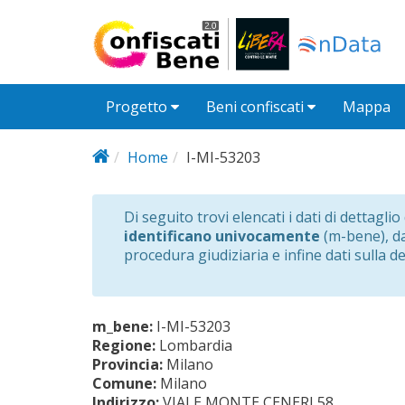
Salta al contenuto principale
Progetto
Beni confiscati
Mappa
Home
I-MI-53203
Di seguito trovi elencati i dati di dettagli
identificano univocamente
(m-bene), dat
procedura giudiziaria e infine dati sulla d
m_bene:
I-MI-53203
Regione:
Lombardia
Provincia:
Milano
Comune:
Milano
Indirizzo:
VIALE MONTE CENERI 58