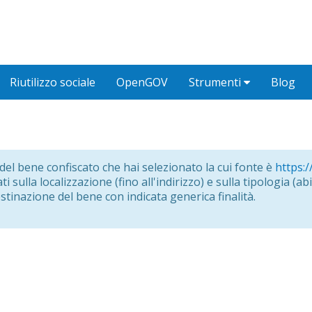
Riutilizzo sociale
OpenGOV
Strumenti
Blog
o del bene confiscato che hai selezionato la cui fonte è
https:/
i sulla localizzazione (fino all'indirizzo) e sulla tipologia (abit
estinazione del bene con indicata generica finalità.