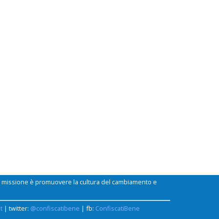
ui missione è promuovere la cultura del cambiamento e
t
| twitter:
@confiscatibene
| fb:
ConfiscatiBene