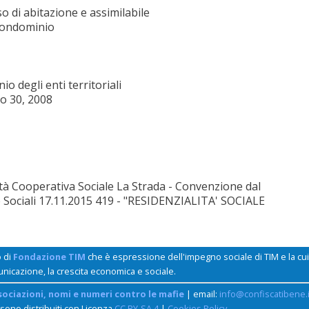
o di abitazione e assimilabile
condominio
o degli enti territoriali
o 30, 2008
 Cooperativa Sociale La Strada - Convenzione dal
he Sociali 17.11.2015 419 - "RESIDENZIALITA' SOCIALE
o di
Fondazione TIM
che è espressione dell'impegno sociale di TIM e la c
unicazione, la crescita economica e sociale.
sociazioni, nomi e numeri contro le mafie
| email:
info@confiscatibene.i
 sono distribuiti con Licenza
CC BY-SA 4
|
Cookies Policy