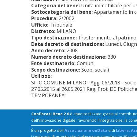
Categoria del bene:
Unità immobiliare per us
Sottocategoria del bene:
Appartamento in 
Procedura:
2/2002
Ufficio:
Tribunale
Distretto:
MILANO
Tipo destinazione:
Trasferimento al patrimoni
Data decreto di destinazione:
Lunedì, Giugn
Anno decreto:
2008
Numero decreto destinazione:
330
Ente destinatario:
Comuni
Scopo destinazione:
Scopi sociali
Utilizzo:
SITO COMUNE MILANO - Agg. 06/2018 - Società
27.05.2015 al 26.05.2021 Reg. Prot. DC Politic
TEMPORANEA"
Confiscati Bene 2.0
è stato realizzato grazie al contribut
dell'innovazione digitale, favorendo l'integrazione, la com
È un progetto dell'
Associazione onData
e di
Libera. As
I contenuti di questo sito (salvo diversamente specificato)