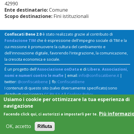
42990
Ente destinatario:
Comune
Scopo destinazione:
Fini istituzionali
Confiscati Bene 2.0
è stato realizzato grazie al contributo di
Fondazione TIM
che è espressione dell'impegno sociale di TIM e la
cui missione è promuovere la cultura del cambiamento e
dell'innovazione digitale, favorendo l'integrazione, la comunicazione,
la crescita economica e sociale.
È un progetto dell'
Associazione onData
e di
Libera. Associazioni,
nomi e numeri contro le mafie
| email:
info@confiscatibene.it
|
twitter:
@confiscatibene
| fb:
ConfiscatiBene
I contenuti di questo sito (salvo diversamente specificato) sono
distribuiti con Licenza
CC BY-SA 4
|
Cookies Policy
Usiamo i cookie per ottimizzare la tua esperienza di
navigazione
Più informazi
Facendo click qui, ci autorizzi a impostarli per te.
OK, accetto
Rifiuta