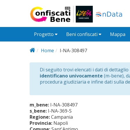
Salta al contenuto principale
Progetto
Beni confiscati
Mappa
Home
I-NA-308497
Di seguito trovi elencati i dati di dettagli
identificano univocamente
(m-bene), dat
procedura giudiziaria e infine dati sulla d
m_bene:
I-NA-308497
s_bene:
I-NA-369-S
Regione:
Campania
Provincia:
Napoli
Comune:
Sant'Antimo