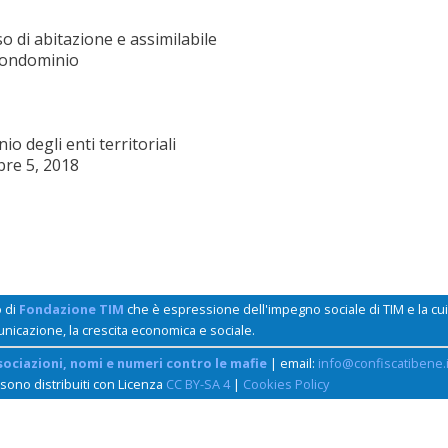
o di abitazione e assimilabile
condominio
o degli enti territoriali
bre 5, 2018
o di
Fondazione TIM
che è espressione dell'impegno sociale di TIM e la c
unicazione, la crescita economica e sociale.
sociazioni, nomi e numeri contro le mafie
| email:
info@confiscatibene.i
 sono distribuiti con Licenza
CC BY-SA 4
|
Cookies Policy