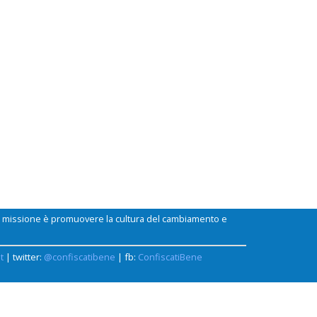
ui missione è promuovere la cultura del cambiamento e
t
| twitter:
@confiscatibene
| fb:
ConfiscatiBene