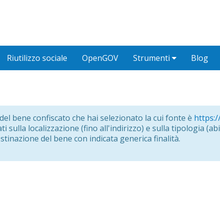
Riutilizzo sociale
OpenGOV
Strumenti
Blog
o del bene confiscato che hai selezionato la cui fonte è
https:/
i sulla localizzazione (fino all'indirizzo) e sulla tipologia (abit
estinazione del bene con indicata generica finalità.