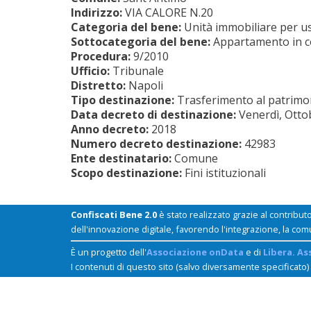
Indirizzo:
VIA CALORE N.20
Categoria del bene:
Unità immobiliare per us
Sottocategoria del bene:
Appartamento in 
Procedura:
9/2010
Ufficio:
Tribunale
Distretto:
Napoli
Tipo destinazione:
Trasferimento al patrimoni
Data decreto di destinazione:
Venerdì, Otto
Anno decreto:
2018
Numero decreto destinazione:
42983
Ente destinatario:
Comune
Scopo destinazione:
Fini istituzionali
Confiscati Bene 2.0
è stato realizzato grazie al contribut
dell'innovazione digitale, favorendo l'integrazione, la com
È un progetto dell'
Associazione onData
e di
Libera. As
I contenuti di questo sito (salvo diversamente specificato)