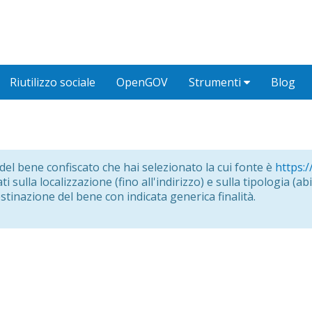
Riutilizzo sociale
OpenGOV
Strumenti
Blog
o del bene confiscato che hai selezionato la cui fonte è
https:/
i sulla localizzazione (fino all'indirizzo) e sulla tipologia (abit
estinazione del bene con indicata generica finalità.