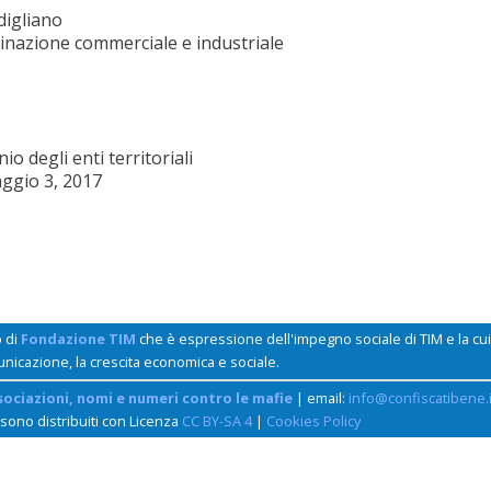
igliano
inazione commerciale e industriale
o degli enti territoriali
ggio 3, 2017
o di
Fondazione TIM
che è espressione dell'impegno sociale di TIM e la c
unicazione, la crescita economica e sociale.
sociazioni, nomi e numeri contro le mafie
| email:
info@confiscatibene.i
 sono distribuiti con Licenza
CC BY-SA 4
|
Cookies Policy