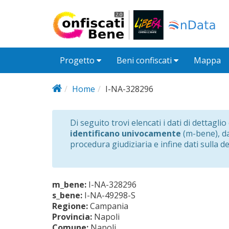
Salta al contenuto principale
Progetto
Beni confiscati
Mappa
Home
I-NA-328296
Di seguito trovi elencati i dati di dettagli
identificano univocamente
(m-bene), dat
procedura giudiziaria e infine dati sulla d
m_bene:
I-NA-328296
s_bene:
I-NA-49298-S
Regione:
Campania
Provincia:
Napoli
Comune:
Napoli