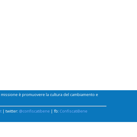
ui missione è promuovere la cultura del cambiamento e
t
| twitter:
@confiscatibene
| fb:
ConfiscatiBene