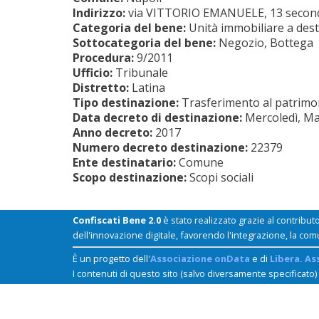
Indirizzo:
via VITTORIO EMANUELE, 13 second
Categoria del bene:
Unità immobiliare a dest
Sottocategoria del bene:
Negozio, Bottega
Procedura:
9/2011
Ufficio:
Tribunale
Distretto:
Latina
Tipo destinazione:
Trasferimento al patrimoni
Data decreto di destinazione:
Mercoledì, Ma
Anno decreto:
2017
Numero decreto destinazione:
22379
Ente destinatario:
Comune
Scopo destinazione:
Scopi sociali
Confiscati Bene 2.0
è stato realizzato grazie al contribut
dell'innovazione digitale, favorendo l'integrazione, la com
È un progetto dell'
Associazione onData
e di
Libera. As
I contenuti di questo sito (salvo diversamente specificato)