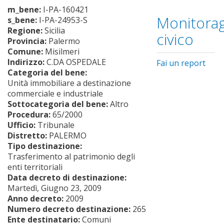
m_bene:
I-PA-160421
Monitorag
s_bene:
I-PA-24953-S
Regione:
Sicilia
civico
Provincia:
Palermo
Comune:
Misilmeri
Indirizzo:
C.DA OSPEDALE
Fai un report
Categoria del bene:
Unità immobiliare a destinazione
commerciale e industriale
Sottocategoria del bene:
Altro
Procedura:
65/2000
Ufficio:
Tribunale
Distretto:
PALERMO
Tipo destinazione:
Trasferimento al patrimonio degli
enti territoriali
Data decreto di destinazione:
Martedì, Giugno 23, 2009
Anno decreto:
2009
Numero decreto destinazione:
265
Ente destinatario:
Comuni