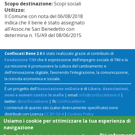
Scopo destinazione:
Scopi sociali
Utilizzo:
Il Comune con nota del 06/08/2018
indica che il bene è stato assegnato
all'Assoc.ne San Benedetto con
determina n. 15/A9 del 08/06/2015
Confiscati Bene 2.0
è stato realizzato grazie al contributo di
Fondazione TIM
che è espressione dell'impegno sociale di TIM e la
cui missione è promuovere la cultura del cambiamento e
dell'innovazione digitale, favorendo l'integrazione, la comunicazione,
la crescita economica e sociale.
È un progetto dell'
Associazione onData
e di
Libera. Associazioni,
nomi e numeri contro le mafie
| email:
info@confiscatibene.it
|
twitter:
@confiscatibene
| fb:
ConfiscatiBene
I contenuti di questo sito (salvo diversamente specificato) sono
distribuiti con Licenza
CC BY-SA 4
|
Cookies Policy
Usiamo i cookie per ottimizzare la tua esperienza di
navigazione