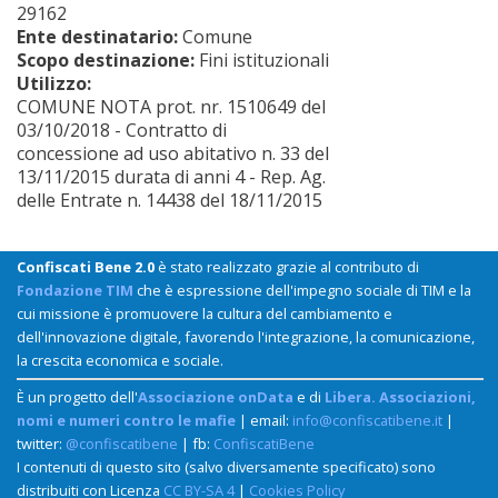
29162
Ente destinatario:
Comune
Scopo destinazione:
Fini istituzionali
Utilizzo:
COMUNE NOTA prot. nr. 1510649 del
03/10/2018 - Contratto di
concessione ad uso abitativo n. 33 del
13/11/2015 durata di anni 4 - Rep. Ag.
delle Entrate n. 14438 del 18/11/2015
Confiscati Bene 2.0
è stato realizzato grazie al contributo di
Fondazione TIM
che è espressione dell'impegno sociale di TIM e la
cui missione è promuovere la cultura del cambiamento e
dell'innovazione digitale, favorendo l'integrazione, la comunicazione,
la crescita economica e sociale.
È un progetto dell'
Associazione onData
e di
Libera. Associazioni,
nomi e numeri contro le mafie
| email:
info@confiscatibene.it
|
twitter:
@confiscatibene
| fb:
ConfiscatiBene
I contenuti di questo sito (salvo diversamente specificato) sono
distribuiti con Licenza
CC BY-SA 4
|
Cookies Policy