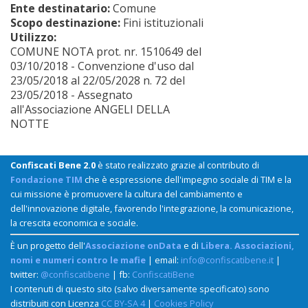
Ente destinatario:
Comune
Scopo destinazione:
Fini istituzionali
Utilizzo:
COMUNE NOTA prot. nr. 1510649 del
03/10/2018 - Convenzione d'uso dal
23/05/2018 al 22/05/2028 n. 72 del
23/05/2018 - Assegnato
all'Associazione ANGELI DELLA
NOTTE
Confiscati Bene 2.0
è stato realizzato grazie al contributo di
Fondazione TIM
che è espressione dell'impegno sociale di TIM e la
cui missione è promuovere la cultura del cambiamento e
dell'innovazione digitale, favorendo l'integrazione, la comunicazione,
la crescita economica e sociale.
È un progetto dell'
Associazione onData
e di
Libera. Associazioni,
nomi e numeri contro le mafie
| email:
info@confiscatibene.it
|
twitter:
@confiscatibene
| fb:
ConfiscatiBene
I contenuti di questo sito (salvo diversamente specificato) sono
distribuiti con Licenza
CC BY-SA 4
|
Cookies Policy