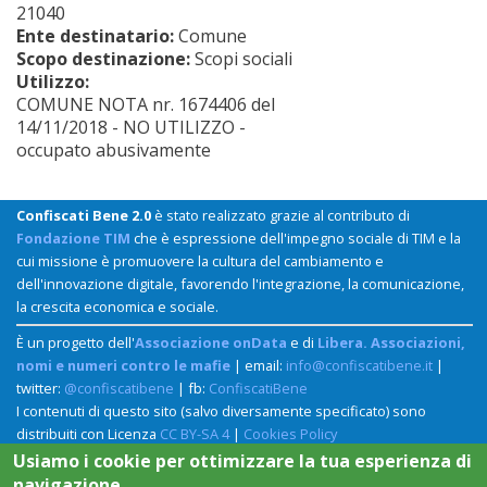
21040
Ente destinatario:
Comune
Scopo destinazione:
Scopi sociali
Utilizzo:
COMUNE NOTA nr. 1674406 del
14/11/2018 - NO UTILIZZO -
occupato abusivamente
Confiscati Bene 2.0
è stato realizzato grazie al contributo di
Fondazione TIM
che è espressione dell'impegno sociale di TIM e la
cui missione è promuovere la cultura del cambiamento e
dell'innovazione digitale, favorendo l'integrazione, la comunicazione,
la crescita economica e sociale.
È un progetto dell'
Associazione onData
e di
Libera. Associazioni,
nomi e numeri contro le mafie
| email:
info@confiscatibene.it
|
twitter:
@confiscatibene
| fb:
ConfiscatiBene
I contenuti di questo sito (salvo diversamente specificato) sono
distribuiti con Licenza
CC BY-SA 4
|
Cookies Policy
Usiamo i cookie per ottimizzare la tua esperienza di
navigazione