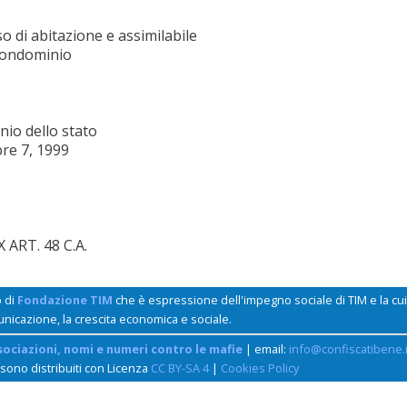
o di abitazione e assimilabile
condominio
io dello stato
bre 7, 1999
ART. 48 C.A.
o di
Fondazione TIM
che è espressione dell'impegno sociale di TIM e la c
unicazione, la crescita economica e sociale.
sociazioni, nomi e numeri contro le mafie
| email:
info@confiscatibene.i
 sono distribuiti con Licenza
CC BY-SA 4
|
Cookies Policy