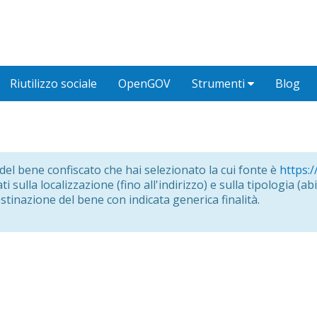
Riutilizzo sociale
OpenGOV
Strumenti
Blog
o del bene confiscato che hai selezionato la cui fonte è
https:/
i sulla localizzazione (fino all'indirizzo) e sulla tipologia (abit
estinazione del bene con indicata generica finalità.