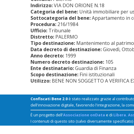
Indirizzo:
VIA DON ORIONE N.18
Categoria del bene:
Unità immobiliare per us
Sottocategoria del bene:
Appartamento in 
Procedura:
216/1984
Ufficio:
Tribunale
Distretto:
PALERMO
Tipo destinazione:
Mantenimento al patrimon
Data decreto di destinazione:
Giovedì, Otto
Anno decreto:
1999
Numero decreto destinazione:
105
Ente destinatario:
Guardia di Finanza
Scopo destinazione:
Fini istituzionali
Utilizzo:
BENE NON SOGGETTO A VERIFICA EX 
Confiscati Bene 2.0
è stato realizzato grazie al contribut
dell'innovazione digitale, favorendo l'integrazione, la com
È un progetto dell'
Associazione onData
e di
Libera. As
I contenuti di questo sito (salvo diversamente specificato)