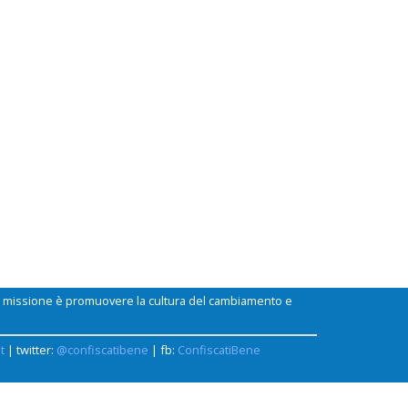
ui missione è promuovere la cultura del cambiamento e
t
| twitter:
@confiscatibene
| fb:
ConfiscatiBene