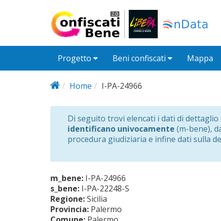
Salta al contenuto principale
Progetto
Beni confiscati
Mappa
Home
I-PA-24966
Di seguito trovi elencati i dati di dettagli
identificano univocamente
(m-bene), dat
procedura giudiziaria e infine dati sulla d
m_bene:
I-PA-24966
s_bene:
I-PA-22248-S
Regione:
Sicilia
Provincia:
Palermo
Comune:
Palermo