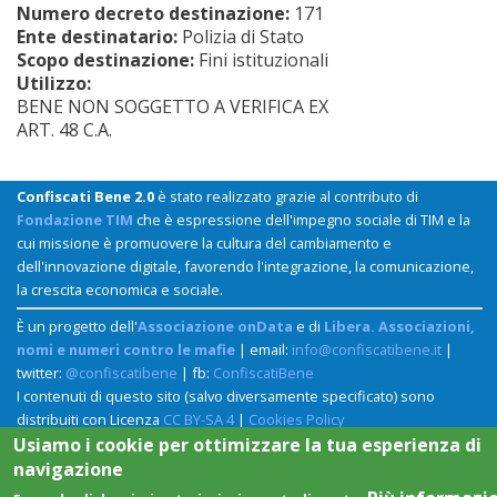
Numero decreto destinazione:
171
Ente destinatario:
Polizia di Stato
Scopo destinazione:
Fini istituzionali
Utilizzo:
BENE NON SOGGETTO A VERIFICA EX
ART. 48 C.A.
Confiscati Bene 2.0
è stato realizzato grazie al contributo di
Fondazione TIM
che è espressione dell'impegno sociale di TIM e la
cui missione è promuovere la cultura del cambiamento e
dell'innovazione digitale, favorendo l'integrazione, la comunicazione,
la crescita economica e sociale.
È un progetto dell'
Associazione onData
e di
Libera. Associazioni,
nomi e numeri contro le mafie
| email:
info@confiscatibene.it
|
twitter:
@confiscatibene
| fb:
ConfiscatiBene
I contenuti di questo sito (salvo diversamente specificato) sono
distribuiti con Licenza
CC BY-SA 4
|
Cookies Policy
Usiamo i cookie per ottimizzare la tua esperienza di
navigazione