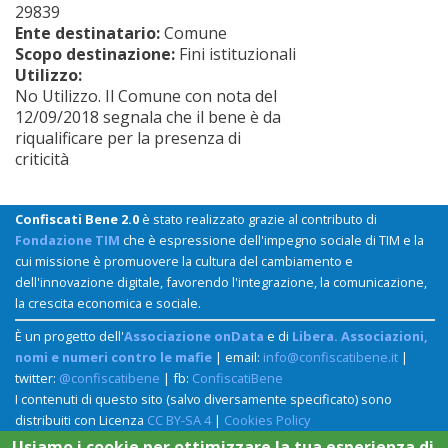
29839
Ente destinatario:
Comune
Scopo destinazione:
Fini istituzionali
Utilizzo:
No Utilizzo. Il Comune con nota del
12/09/2018 segnala che il bene è da
riqualificare per la presenza di
criticità
Confiscati Bene 2.0
è stato realizzato grazie al contributo di
Fondazione TIM
che è espressione dell'impegno sociale di TIM e la
cui missione è promuovere la cultura del cambiamento e
dell'innovazione digitale, favorendo l'integrazione, la comunicazione,
la crescita economica e sociale.
È un progetto dell'
Associazione onData
e di
Libera. Associazioni,
nomi e numeri contro le mafie
| email:
info@confiscatibene.it
|
twitter:
@confiscatibene
| fb:
ConfiscatiBene
I contenuti di questo sito (salvo diversamente specificato) sono
distribuiti con Licenza
CC BY-SA 4
|
Cookies Policy
Usiamo i cookie per ottimizzare la tua esperienza di