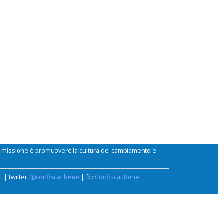
ui missione è promuovere la cultura del cambiamento e
t
| twitter:
@confiscatibene
| fb:
ConfiscatiBene