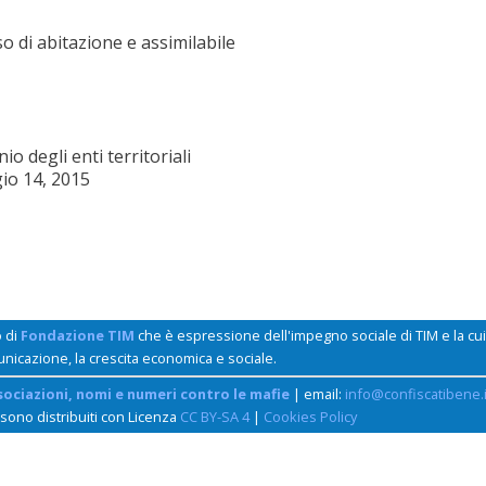
o di abitazione e assimilabile
o degli enti territoriali
io 14, 2015
o di
Fondazione TIM
che è espressione dell'impegno sociale di TIM e la c
unicazione, la crescita economica e sociale.
sociazioni, nomi e numeri contro le mafie
| email:
info@confiscatibene.i
 sono distribuiti con Licenza
CC BY-SA 4
|
Cookies Policy