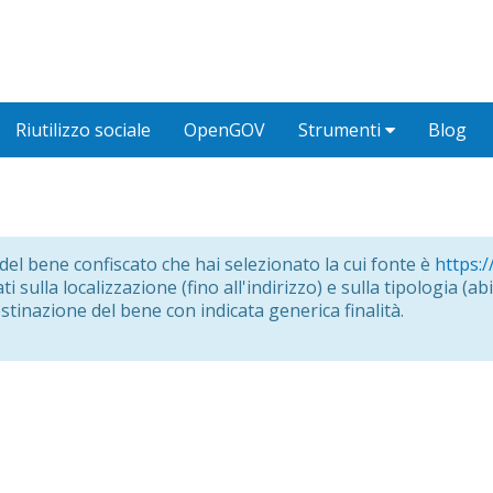
Riutilizzo sociale
OpenGOV
Strumenti
Blog
o del bene confiscato che hai selezionato la cui fonte è
https:/
i sulla localizzazione (fino all'indirizzo) e sulla tipologia (abit
estinazione del bene con indicata generica finalità.