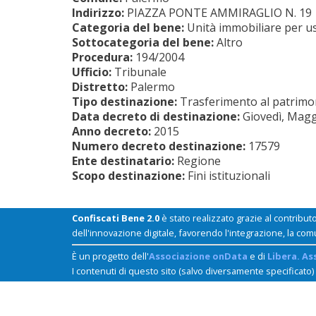
Indirizzo:
PIAZZA PONTE AMMIRAGLIO N. 19
Categoria del bene:
Unità immobiliare per us
Sottocategoria del bene:
Altro
Procedura:
194/2004
Ufficio:
Tribunale
Distretto:
Palermo
Tipo destinazione:
Trasferimento al patrimoni
Data decreto di destinazione:
Giovedì, Magg
Anno decreto:
2015
Numero decreto destinazione:
17579
Ente destinatario:
Regione
Scopo destinazione:
Fini istituzionali
Confiscati Bene 2.0
è stato realizzato grazie al contribut
dell'innovazione digitale, favorendo l'integrazione, la com
È un progetto dell'
Associazione onData
e di
Libera. As
I contenuti di questo sito (salvo diversamente specificato)